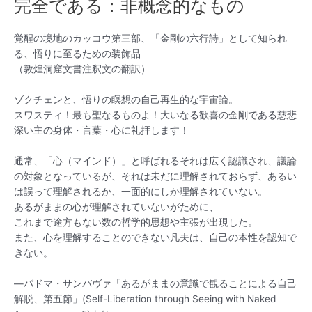
ニ
完全である：非概念的なもの
ュ
覚醒の境地のカッコウ第三部、「金剛の六行詩」として知られ
る、悟りに至るための装飾品
ー
（敦煌洞窟文書注釈文の翻訳）
ゾクチェンと、悟りの瞑想の自己再生的な宇宙論。
スワスティ！最も聖なるものよ！大いなる歓喜の金剛である慈悲
深い主の身体・言葉・心に礼拝します！
通常、「心（マインド）」と呼ばれるそれは広く認識され、議論
の対象となっているが、それは未だに理解されておらず、あるい
は誤って理解されるか、一面的にしか理解されていない。
あるがままの心が理解されていないがために、
これまで途方もない数の哲学的思想や主張が出現した。
また、心を理解することのできない凡夫は、自己の本性を認知で
きない。
—パドマ・サンバヴァ「あるがままの意識で観ることによる自己
解脱、第五節」(Self-Liberation through Seeing with Naked