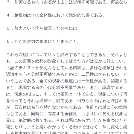
３．如実なるもの（あるがまま）は思考不可能である。何故なら
４．創造物はその全体性において絶対的な善である。
５．努力という病を放棄したのちには
６．ただ無努力のままにとどまること。
これら六項目について延々と詳述することもできるが、それより
も、この言葉を瞑想の対象として捉えた方がはるかに好ましい。
上記のテキストが伝えんとしている内容は、多様な現象はそれを
認識する心と分離不可能であるために、二元性は存在しない、と
いうことである。全ての現象の根底には一体性がある。認識する
者と、認識する者の心は分離不可能であり、また、認識する者
は、現象の根っこ、もしくは基盤と一体である。現象について何
を言ってもそれは理解不可能である、何故なら石は石と呼ばれる
が、石自体は名前を持たないからである。名前とは単に心の気晴
らしである。同時に、存在する全体性、つまり目に見える現象世
界は、絶対的に善である。それは悪にあらず、誰かを傷つけたり
殺したりしようと襲いかかってくるわけではなく、常に変化し続
ける根本的な善として活発に顕現しつつある、そこにはエゴも自