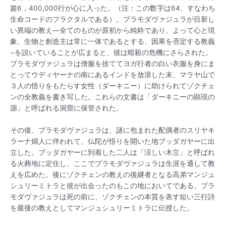
篇6，400,000行が心に入った。（注：この数字は64、すなわち
生命コードのフラクタルである）。プラモダヴァジュラが目新し
い異端の教え—全てのものが原初から純粋であり、よって心と現
象、生物と創造主は常に一体であるとする、因果を否定する教義
−を説いていることが広まると、彼は暗殺の危機にさらされた。
プラモダヴァジュラは僧服を捨ててヨガ行者の白い衣服を身にま
とってウディヤーナの南にあるインドを放浪した末、マラヤ山で
３人の悟りをもたらす女性（ダーキニー）に助けられてゾクチェ
ンの全教義を書き写した。これらの文書は「ダーキニーの顕現の
源」と呼ばれる洞窟に保管された。
その後、プラモダヴァジュラは、謎に包まれた配偶者のスリヤキ
ラーナ婦人に伴われて、仏陀が悟りを開いた地ブッダガヤーに出
立した。ブッダガヤーに到着した二人は「涼しい木立」と呼ばれ
る火葬地に定住し、ここでプラモダヴァジュラは生涯を通して教
えを広めた。後にゾクチェンの教えの後継者となる高弟マンジュ
シュリーミトラと彼が出会ったのもこの地においてである。プラ
モダヴァジュラは死の前に、ゾクチェンの本質を表す短い三行詩
を最後の教えとしてマンジュシュリーミトラに伝授した。