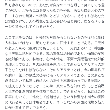
己も存在しないので、あなたが自身のエゴを通して努力しても意
味がない。だからエゴを使った努力をやめ、あなた自身と心の本
性、すなわち無努力の状態にとどまりなさい。そうすればあなた
は洞察を得て、天の恩寵が無上の喜びの波と共に、次なるメッセ
ージや道を示してくれるだろう。
ここで大事なのは、究極的相対性かもしれないものを従順に受け
入れるのではなく、絶対なるものに回帰することである。二元性
を超えたものは絶対的である。そして、一元的あるいは一神論的
な世界観は絶対的である。魂の進化は絶対的であり、物質の変容
も絶対的である。私達は、心の本性を、不変の覚醒意識の絶対的
真理として捉え、その絶対性を体現化して新たなリアリティの旗
手とならなければならない。そのリアリティとは、今の世界秩序
を贖い、第二の創造の啓示に沿うリアリティである。この新たな
創造において私達は自己の心の本性を本来備わっている意識とし
て捉えるようになるが、この時、真の自己を知れば知るほど自己
と世界の創造的変容を体験することができるだろう。私達はこの
変容において、「進化して超越せよ」という神聖なる指令の実際
の代行者もしくは体現者であり、そうしながら周囲の環境を新た
に作り変えて行くであろう。