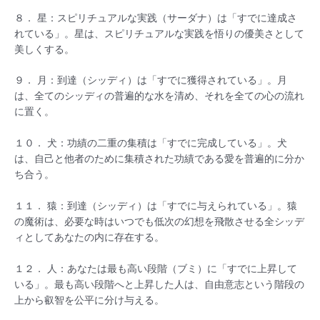
８． 星：スピリチュアルな実践（サーダナ）は「すでに達成さ
れている」。星は、スピリチュアルな実践を悟りの優美さとして
美しくする。
９． 月：到達（シッディ）は「すでに獲得されている」。月
は、全てのシッディの普遍的な水を清め、それを全ての心の流れ
に置く。
１０． 犬：功績の二重の集積は「すでに完成している」。犬
は、自己と他者のために集積された功績である愛を普遍的に分か
ち合う。
１１． 猿：到達（シッディ）は「すでに与えられている」。猿
の魔術は、必要な時はいつでも低次の幻想を飛散させる全シッデ
ィとしてあなたの内に存在する。
１２． 人：あなたは最も高い段階（ブミ）に「すでに上昇して
いる」。最も高い段階へと上昇した人は、自由意志という階段の
上から叡智を公平に分け与える。