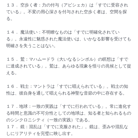
１３． 空歩く者：力の付与（アビシェカ）は「すでに受容され
ている」。不変の用心深さを付与された空歩く者は、空間を探
る。
１４． 魔法使い：不明瞭なものは「すでに明確化されてい
る」。永遠性に魅惑された魔法使いは、いかなる影響を受けても
明確さを失うことはない。
１５． 鷲：マハムードラ（大いなるシンボル）の瞑想は「すで
に達成されている」。鷲は、あらゆる現象を悟りの兆候として捉
える。
１６． 戦士：マントラは「すでに唱えられている」。戦士の知
性は、彼自身を通して唱えられる神聖な音節の中に存在する。
１７．地球：一致の実践は「すでに行われている」。常に進化す
る時間と意識の不可分性としての地球は、知る者と知られるもの
のシンクロニシティ（一致の実践）である。
１７． 鏡：混乱は「すでに克服された」。鏡は、歪みや混乱な
しにリアリティを完璧に映し出す。