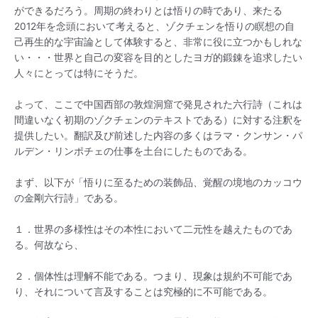
ができるだろう。周期の終わりとは悟りの時であり、来たる
2012年を念頭において考えると、ゾクチェンを悟りの瞑想の自
己再生的な宇宙論として体験すると、非常に役に立つかもしれな
い・・・世界と自己の変容を目的としたヨガ的鍛錬を追求したい
人々にとっては特にそうだ。
よって、ここで中国西部の敦煌洞窟で発見された六行詩（これは
間違いなく初期のゾクチェンのテキストである）に対する注釈を
提供したい。翻訳及び前述した内容の多くはラマ・クンサン・パ
ルデン・リンポチェの仕事を土台にしたものである。
まず、以下が「悟りに至るための装飾品、覚醒の境地のカッコウ
の金剛六行詩」である。
１．世界の多様性はその本性において二元性を越えたものであ
る。何故なら、
２．個体性は理解不能である。つまり、現象は規約不可能であ
り、それについて言及することは究極的に不可能である。