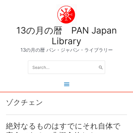
内
容
を
ス
13の月の暦 PAN Japan
キ
ッ
Library
プ
13の月の暦 パン・ジャパン・ライブラリー
Search
for:
メ
イ
ゾクチェン
ン
メ
絶対なるものはすでにそれ自体で