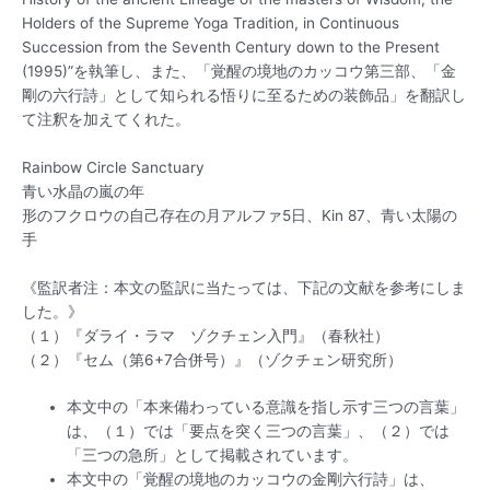
Holders of the Supreme Yoga Tradition, in Continuous
Succession from the Seventh Century down to the Present
(1995)”を執筆し、また、「覚醒の境地のカッコウ第三部、「金
剛の六行詩」として知られる悟りに至るための装飾品」を翻訳し
て注釈を加えてくれた。
Rainbow Circle Sanctuary
青い水晶の嵐の年
形のフクロウの自己存在の月アルファ5日、Kin 87、青い太陽の
手
《監訳者注：本文の監訳に当たっては、下記の文献を参考にしま
した。》
（１）『ダライ・ラマ ゾクチェン入門』（春秋社）
（２）『セム（第6+7合併号）』（ゾクチェン研究所）
本文中の「本来備わっている意識を指し示す三つの言葉」
は、（１）では「要点を突く三つの言葉」、（２）では
「三つの急所」として掲載されています。
本文中の「覚醒の境地のカッコウの金剛六行詩」は、