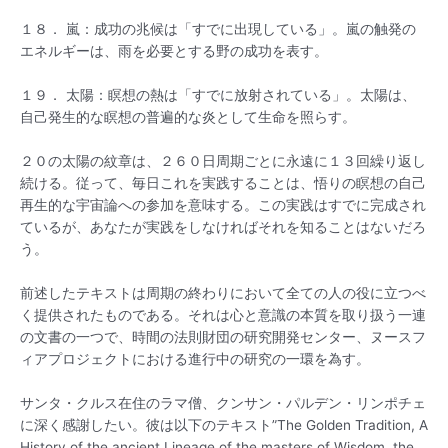
１８． 嵐：成功の兆候は「すでに出現している」。嵐の触発の
エネルギーは、雨を必要とする野の成功を表す。
１９． 太陽：瞑想の熱は「すでに放射されている」。太陽は、
自己発生的な瞑想の普遍的な炎として生命を照らす。
２０の太陽の紋章は、２６０日周期ごとに永遠に１３回繰り返し
続ける。従って、毎日これを実践することは、悟りの瞑想の自己
再生的な宇宙論への参加を意味する。この実践はすでに完成され
ているが、あなたが実践をしなければそれを知ることはないだろ
う。
前述したテキストは周期の終わりにおいて全ての人の役に立つべ
く提供されたものである。それは心と意識の本質を取り扱う一連
の文書の一つで、時間の法則財団の研究開発センター、ヌースフ
ィアプロジェクトにおける進行中の研究の一環を為す。
サンタ・クルス在住のラマ僧、クンサン・パルデン・リンポチェ
に深く感謝したい。彼は以下のテキスト”The Golden Tradition, A
History of the ancient Lineage of the masters of Wisdom, the