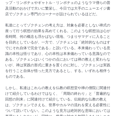
ップ・リンポチェやギャトル・リンポチェのようなラマ僧らの普
及活動のおかげで大いに繁栄し、今日では大手のニューエイジ書
店でゾクチェン専門のコーナーが設けられているほどだ。
私達にとってゾクチェンの考え方は、対象を必要としない禅式の
座って行う瞑想の効果を高めてくれる。このような瞑想法は心が
長時間、何の概念も浮かばない境地、つまりサマディに入ること
を目的としているが、一方で、ゾクチェンは「絶対的なものはす
でにそれ自体で完全である」と説いている。本来備わっている意
識の本性は悟りであり、心の本性は本来備わっている意識なので
ある。ゾクチェンはいくつかの点においては禅の教えと変わらな
いが、禅は実践の形式に重きを置くのに対し、ゾクチェンは実践
を行うこと自体が悟った見方であるとし、する。いずれも相伴う
ものである。
しかし、私達はこれらの教えを仏教の瞑想堂や禅の僧院に関連付
けて紹介しているわけではなく、「周期の終わり」と「普遍的な
回想の到来」に関連付けて紹介している。伝統的な仏教の教え
は、ゾクチェンでさえも、世界やカルマの流れを変える必要性に
ついて説いていない。このような見方は絶対的な意味においては