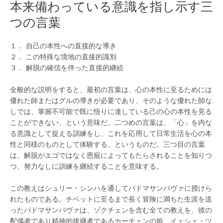
本来備わっている意識を指し示す三
つの言葉
１． 自己の本性への直接的な導き
２． この特殊な境地の直接的識別
３． 解脱の確信を伴った直接的継続
全般的な説明をすると、最初の言葉は、心の本性に至るためには
優れた師またはグルの導きが必要であり、そのような優れた師な
しでは、掌握不可能で既に悟りに達している己の心の本性を見る
ことができない、という意味だ。二つめの言葉は、「心」を内な
る意識として捉える訓練をし、これを応用して日常生活を心の本
性と同様のものとして体験する、というものだ。三つ目の言葉
は、解脱がエゴではなく恩寵によってもたらされることを知りつ
つ、努力なしに訓練を継続することを意味する。
この教えはシュリー・シンハを通してパドマサンバヴァに授けら
れたものである。チベットに至るまで長く冒険に満ちた生涯を送
ったパドマサンバヴァは、ゾクチェンを含む全ての教えを、彼の
配偶者であり精神的後継者であるカーチェンの姫、イェシェ・ツ