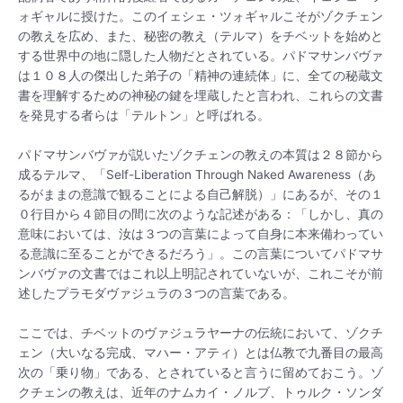
ォギャルに授けた。このイェシェ・ツォギャルこそがゾクチェン
の教えを広め、また、秘密の教え（テルマ）をチベットを始めと
する世界中の地に隠した人物だとされている。パドマサンバヴァ
は１０８人の傑出した弟子の「精神の連続体」に、全ての秘蔵文
書を理解するための神秘の鍵を埋蔵したと言われ、これらの文書
を発見する者らは「テルトン」と呼ばれる。
パドマサンバヴァが説いたゾクチェンの教えの本質は２８節から
成るテルマ、「Self-Liberation Through Naked Awareness（あ
るがままの意識で観ることによる自己解脱）」にあるが、その１
０行目から４節目の間に次のような記述がある：「しかし、真の
意味においては、汝は３つの言葉によって自身に本来備わってい
る意識に至ることができるだろう」。この言葉についてパドマサ
ンバヴァの文書ではこれ以上明記されていないが、これこそが前
述したプラモダヴァジュラの３つの言葉である。
ここでは、チベットのヴァジュラヤーナの伝統において、ゾクチ
ェン（大いなる完成、マハー・アティ）とは仏教で九番目の最高
次の「乗り物」である、とされていると言うに留めておこう。ゾ
クチェンの教えは、近年のナムカイ・ノルブ、トゥルク・ソンダ