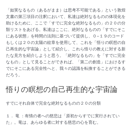
「如実なるもの（あるがまま）は思考不可能である」という敦煌
文書の第三項目の注釈において、私達は絶対なるものの体現化を
助けるために、ここで「すでに完全な絶対なるもの」の２０の分
類リストをあげる。私達はここに、絶対なるものの「すでにそこ
にある状態」を時間の法則に基づいて提供し、０−１９のコード
もしくは２０の太陽の紋章を使用して、これを「悟りの瞑想の自
己再生的な宇宙論」として紹介し、これら悟りの教えに対する新
たな見方を紹介しようと思う。「絶対なるもの」を「すでに完全
なもの」として見ることができれば、「第二の創造」におけるす
でにそこにある完全性へと、我々の認識を転換することができる
だろう。
悟りの瞑想の自己再生的な宇宙論
すでにそれ自体で完全な絶対なるものの２０の分類
１． 竜 ：有情の者への慈悲は「原初からすでに実行されてい
た」。竜は、あらゆる者に対する慈悲の心を育む。