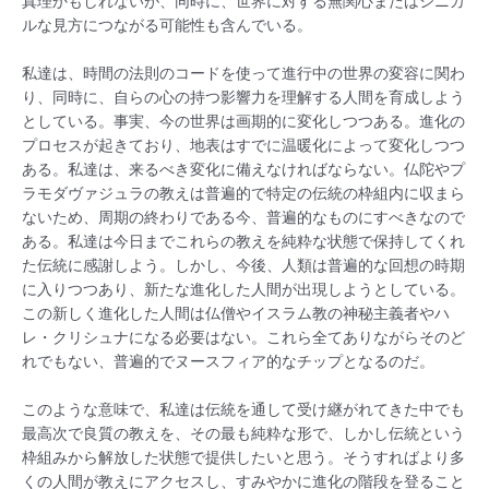
真理かもしれないが、同時に、世界に対する無関心またはシニカ
ルな見方につながる可能性も含んでいる。
私達は、時間の法則のコードを使って進行中の世界の変容に関わ
り、同時に、自らの心の持つ影響力を理解する人間を育成しよう
としている。事実、今の世界は画期的に変化しつつある。進化の
プロセスが起きており、地表はすでに温暖化によって変化しつつ
ある。私達は、来るべき変化に備えなければならない。仏陀やプ
ラモダヴァジュラの教えは普遍的で特定の伝統の枠組内に収まら
ないため、周期の終わりである今、普遍的なものにすべきなので
ある。私達は今日までこれらの教えを純粋な状態で保持してくれ
た伝統に感謝しよう。しかし、今後、人類は普遍的な回想の時期
に入りつつあり、新たな進化した人間が出現しようとしている。
この新しく進化した人間は仏僧やイスラム教の神秘主義者やハ
レ・クリシュナになる必要はない。これら全てありながらそのど
れでもない、普遍的でヌースフィア的なチップとなるのだ。
このような意味で、私達は伝統を通して受け継がれてきた中でも
最高次で良質の教えを、その最も純粋な形で、しかし伝統という
枠組みから解放した状態で提供したいと思う。そうすればより多
くの人間が教えにアクセスし、すみやかに進化の階段を登ること