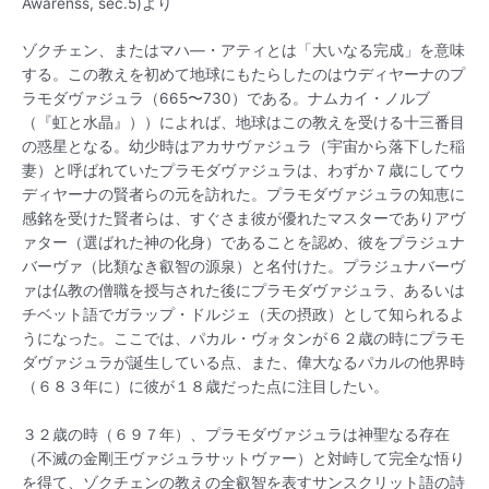
Awarenss, sec.5)より
ゾクチェン、またはマハ—・アティとは「大いなる完成」を意味
する。この教えを初めて地球にもたらしたのはウディヤーナのプ
ラモダヴァジュラ（665〜730）である。ナムカイ・ノルブ
（『虹と水晶』））によれば、地球はこの教えを受ける十三番目
の惑星となる。幼少時はアカサヴァジュラ（宇宙から落下した稲
妻）と呼ばれていたプラモダヴァジュラは、わずか７歳にしてウ
ディヤーナの賢者らの元を訪れた。プラモダヴァジュラの知恵に
感銘を受けた賢者らは、すぐさま彼が優れたマスターでありアヴ
ァター（選ばれた神の化身）であることを認め、彼をプラジュナ
バーヴァ（比類なき叡智の源泉）と名付けた。プラジュナバーヴ
ァは仏教の僧職を授与された後にプラモダヴァジュラ、あるいは
チベット語でガラップ・ドルジェ（天の摂政）として知られるよ
うになった。ここでは、パカル・ヴォタンが６２歳の時にプラモ
ダヴァジュラが誕生している点、また、偉大なるパカルの他界時
（６８３年に）に彼が１８歳だった点に注目したい。
３２歳の時（６９７年）、プラモダヴァジュラは神聖なる存在
（不滅の金剛王ヴァジュラサットヴァー）と対峙して完全な悟り
を得て、ゾクチェンの教えの全叡智を表すサンスクリット語の詩