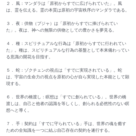
２． 風：マンダラは「原初からすでに広げられていた」。風
は、霊を伝える。霊の本質は原初の宇宙秩序のマンダラである。
３． 夜：供物（プジャ）は「原初からすでに捧げられてい
た」。夜は、神への無限の供物としての豊かさを夢見る。
４． 種：スピリチュアルな行為は「原初からすでに行われてい
た」。種は、スピリチュアルな行為の基盤として本来備わってい
る意識の開花を目指す。
５． 蛇：ゾクチェンの視点は「すでに実現されている」。蛇
は、宇宙の生命力の視点を原初の心が自ら実現した本能として顕
現する。
６． 世界の橋渡し：瞑想は「すでに創られている」。世界の橋
渡しは、自己と他者の認識を等しくし、創られる必然性のない瞑
想へと導く。
７． 手：契約は「すでに守られている」手は、世界の魂を癒す
ための全知識を一つに結ぶ自己存在の契約を遂行する。