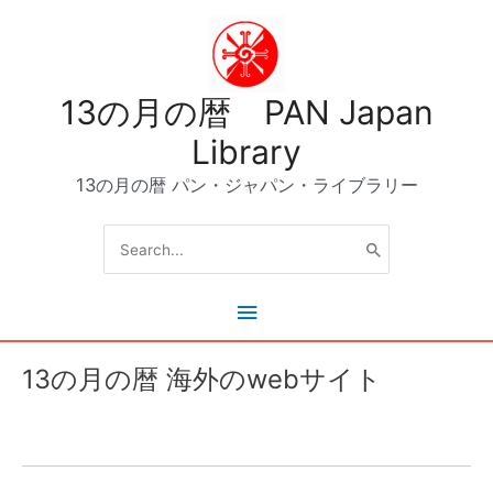
内
容
を
ス
13の月の暦 PAN Japan
キ
ッ
Library
プ
13の月の暦 パン・ジャパン・ライブラリー
Search
for:
メ
イ
13の月の暦 海外のwebサイト
ン
メ