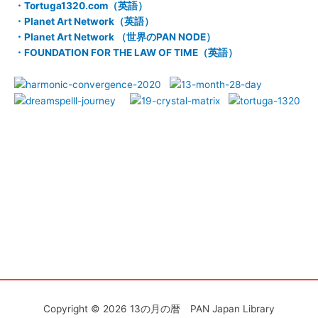
ニ
・Tortuga1320.com（英語）
・Planet Art Network（英語）
ュ
・Planet Art Network （世界のPAN NODE）
・FOUNDATION FOR THE LAW OF TIME（英語）
ー
Copyright © 2026
13の月の暦 PAN Japan Library