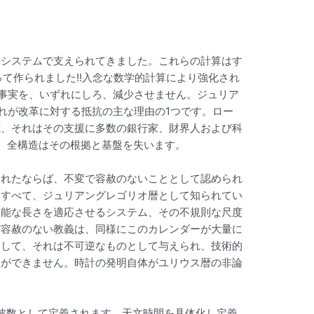
のシステムで支えられてきました。これらの計算はす
によって作られました!!入念な数学的計算により強化され
う事実を、いずれにしろ、減少させません。ジュリア
れが改革に対する抵抗の主な理由の1つです。ロー
式、それはその支援に多数の銀行家、財界人および科
ば、全構造はその根拠と基盤を失います。
されたならば、不変で容赦のないこととして認められ
はすべて、ジュリアングレゴリオ暦として知られてい
可能な長さを適応させるシステム、その不規則な尺度
び容赦のない教義は、同様にこのカレンダーが大量に
そして、それは不可逆なものとして与えられ、技術的
とができません。時計の発明自体がユリウス暦の非論
周波数として定義されます。天文時間を具体化し定義