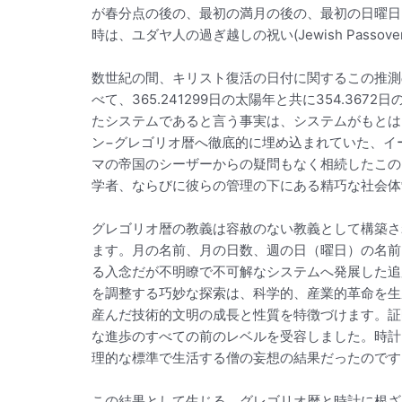
が春分点の後の、最初の満月の後の、最初の日曜日
時は、ユダヤ人の過ぎ越しの祝い(Jewish Pass
数世紀の間、キリスト復活の日付に関するこの推測
べて、365.241299日の太陽年と共に354.3
たシステムであると言う事実は、システムがもとは
ン−グレゴリオ暦へ徹底的に埋め込まれていた、イ
マの帝国のシーザーからの疑問もなく相続したこの
学者、ならびに彼らの管理の下にある精巧な社会体
グレゴリオ暦の教義は容赦のない教義として構築さ
ます。月の名前、月の日数、週の日（曜日）の名前
る入念だが不明瞭で不可解なシステムへ発展した追
を調整する巧妙な探索は、科学的、産業的革命を生
産んだ技術的文明の成長と性質を特徴づけます。証
な進歩のすべての前のレベルを受容しました。時計
理的な標準で生活する僧の妄想の結果だったのです
この結果として生じる、グレゴリオ暦と時計に根ざ