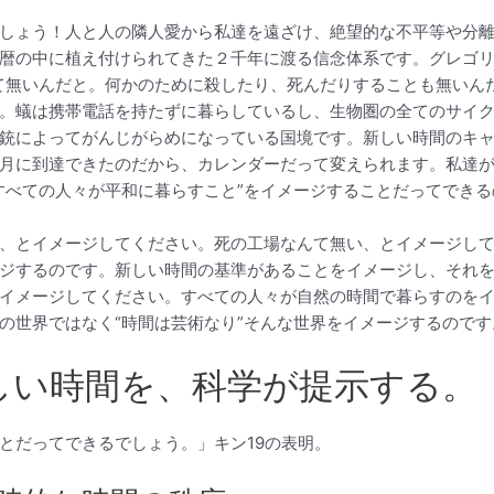
しょう！人と人の隣人愛から私達を遠ざけ、絶望的な不平等や分
暦の中に植え付けられてきた２千年に渡る信念体系です。グレゴ
て無いんだと。何かのために殺したり、死んだりすることも無いんだ
。蟻は携帯電話を持たずに暮らしているし、生物圏の全てのサイ
銃によってがんじがらめになっている国境です。新しい時間のキ
月に到達できたのだから、カレンダーだって変えられます。私達
すべての人々が平和に暮らすこと”をイメージすることだってできる
、とイメージしてください。死の工場なんて無い、とイメージし
ジするのです。新しい時間の基準があることをイメージし、それ
イメージしてください。すべての人々が自然の時間で暮らすのを
の世界ではなく“時間は芸術なり”そんな世界をイメージするのです
しい時間を、科学が提示する。
とだってできるでしょう。」キン19の表明。