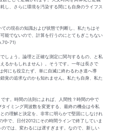
消耗し、さらに環境を汚染する間にも自身のライフス
いての現在の知識および状態で判断し、私たちはそ
較可能でないので、計算を行うのにとてもぎこちない
70-71)
何でしょう。論理と正確な測定に関与するもの、と私
答えるかもしれません）。そうです。一年は長さで
れは何にも役立たず、単に自滅に終わるわき道へ導
る錯覚の追求なのかも知れません。私たち自身、私た
とです。時間の法則によれば、人間性？時間の中で
びタイミング周波数を変更する、最終の機会は今私
ことの理解と決定を、非常に明らかで堅固にしなけれ
中で、日付2012にその時間ラインで終了していま
うのでは、変わるには遅すぎます。なので、新しい