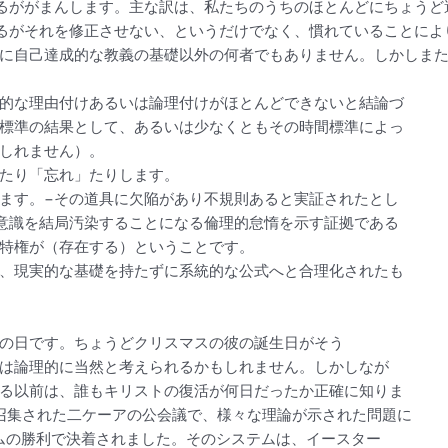
あるががまんします。主な訳は、私たちのうちのほとんどにちょう
欠陥のあるがそれを修正させない、というだけでなく、慣れていること
に自己達成的な教義の基礎以外の何者でもありません。しかしま
的な理由付けあるいは論理付けがほとんどできないと結論づ
標準の結果として、あるいは少なくともその時間標準によっ
しれません）。
たり「忘れ」たりします。
ます。−その道具に欠陥があり不規則あると実証されたとし
意識を結局汚染することになる倫理的怠惰を示す証拠である
特権が（存在する）ということです。
、現実的な基礎を持たずに系統的な公式へと合理化されたも
の日です。ちょうどクリスマスの彼の誕生日がそう
は論理的に当然と考えられるかもしれません。しかしなが
る以前は、誰もキリストの復活が何日だったか正確に知りま
て召集された二ケーアの公会議で、様々な理論が示された問題に
ムの勝利で決着されました。そのシステムは、イースター