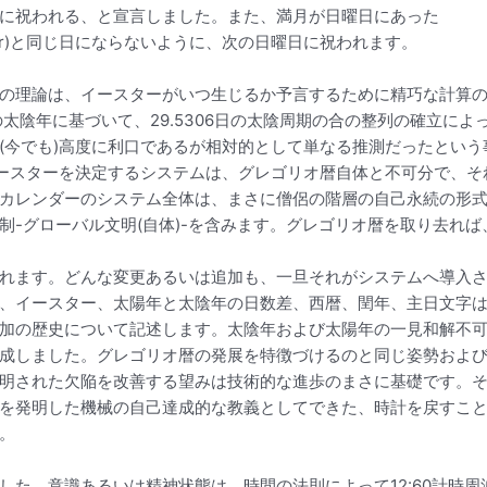
に祝われる、と宣言しました。また、満月が日曜日にあった
over)と同じ日にならないように、次の日曜日に祝われます。
の理論は、イースターがいつ生じるか予言するために精巧な計算
672日の太陰年に基づいて、29.5306日の太陰周期の合の整列の確立
(今でも)高度に利口であるが相対的として単なる推測だったとい
ースターを決定するシステムは、グレゴリオ暦自体と不可分で、そ
カレンダーのシステム全体は、まさに僧侶の階層の自己永続の形
制-グローバル文明(自体)-を含みます。グレゴリオ暦を取り去れ
れます。どんな変更あるいは追加も、一旦それがシステムへ導入
、イースター、太陽年と太陰年の日数差、西暦、閏年、主日文字
加の歴史について記述します。太陰年および太陽年の一見和解不
成しました。グレゴリオ暦の発展を特徴づけるのと同じ姿勢およ
明された欠陥を改善する望みは技術的な進歩のまさに基礎です。
を発明した機械の自己達成的な教義としてできた、時計を戻すこ
。
した、意識あるいは精神状態は、時間の法則によって12:60計時