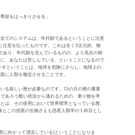
、季節をはっきりさせる」
る全てのシステムは、年代順であるということに注意
に注意を払ったものです。これは全く3次元的、物
間であり、年代順を含んでいるものの、より高次の精
めに、あなたは苦しんでいる、ということになるので
かすということは、地球を危険にさらし、地球上の
側面に人類を服従させることです。
いる新しい暦が必要なのです。13の月の暦の重要
るであろう酷い状況から逃れるための、乗り物を準
義とは、その使用において世界標準となっている暦、
族とこの惑星の生物さえも惑星人類学の１科目とし
害に向かって漂流している(ということになりま