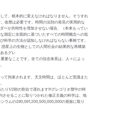
出して、根本的に変えなければなりません。そうすれ
す。改暦は必要です。時間の法則の発見の実用的な
ンダーが共時性を増加させない場合、（本来もってい
的な測定に全面的に基づいたすべての時間概念への批
よび科学の方法が認知しなければならない事柄です。
、惑星上の生物としての人間社会の結果的な再構築
であるグレ
も重要なことです。全ての信念体系は、人々によっ
ら。
よって拘束されます。天文時間は、ほとんど意識また
す。
たり1/2秒の割合で遅れます!!!グレゴリオ暦中の時
を整列させることに取りつかれた修正主義の科学は、地
0,091,200,500,000,000の発振に取り