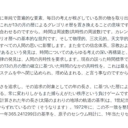
に単純で普遍的な要素、毎日の考えが根ざしている所の物を取り
これが13の月の暦によるグレゴリオ暦を置き換えることの意味で
合わせるのですから。:時間は周波数(共時性の周波数)です。カレ
リオ暦への基本的な批判です、そして物理的、三次元的、天文学
すべての人間の思いに影響します。また全ての信念体系、宗教お
数であるという発見は、時間についてのあらゆる考えの深い再構築と
律の発見は、人間の共時性を要求します。現在の誤った時間標準
の13の月の暦の確立に基づいた時間のなかの共時性を。これは最
ステムを中へ閉じ込められ、埋め込まれる、と言う事なのですか
さを追求し、その追求の対象としての年の長さ、に基づいた暦に
る、常に変わりしかもまた捕らえがたい秩序という負けゲームで
と計算された年の長さ(太陽のまわりの地球の軌道の基準)は、1世紀当
陽年からずれているので（そうなります）。1972年に、この不一致
5.241299日の基準を、原子のセシウム時計に、1年当たりセシウムの29