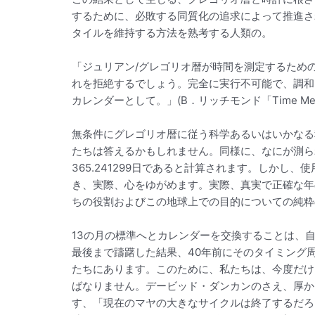
するために、必敗する同質化の追求によって推進さ
タイルを維持する方法を熟考する人類の。
「ジュリアン/グレゴリオ暦が時間を測定するため
れを拒絶するでしょう。完全に実行不可能で、調和
カレンダーとして。」(B．リッチモンド「Time Measureme
無条件にグレゴリオ暦に従う科学あるいはいかなる
たちは答えるかもしれません。同様に、なにが測ら
365.241299日であると計算されます。しか
き、実際、心をゆがめます。実際、真実で正確な年
ちの役割およびこの地球上での目的についての純粋
13の月の標準へとカレンダーを交換することは、
最後まで躊躇した結果、40年前にそのタイミング
たちにあります。このために、私たちは、今度だけ
ばなりません。デービッド・ダンカンのさえ、厚か
す、「現在のマヤの大きなサイクルは終了するだろ