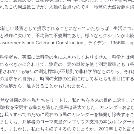
れるこの周波数こそが、人類の盲点なのです。地球の天然資源を
の新しい装置として提示されることになっていたならば、生活につ
と秩序に欠けて、不均衡で不規則であり、様々なセクションが比
nts and Calendar Construction」ライデン、1956年、pp.
科学者も、実際には科学の名にふさわしくありません。科学とは
れるべきかに合わせて、測定の一定の単位を使う測定標準とも（
し、使用されている毎年の測定標準が不規則で非科学的なものなら、そ
の追求それ自身は、時間の実際の性質に対して私たちを盲目にす
の理解から、遠ざけることかもしれません。
自然な健康の道へ私たちをリードし、私たちを本来の目的に返すこ
周波数を変更する機会を逃した損害は甚大でした。カレンダーおよ
は我々すべてのために現在の市民のカレンダーを摘発し除去する
ましくも、弁解者のローマ教皇グレゴリウス支持の本(カレンダー)の
う。」しかし、私たちも終了するのでしょうか。2012年までと言