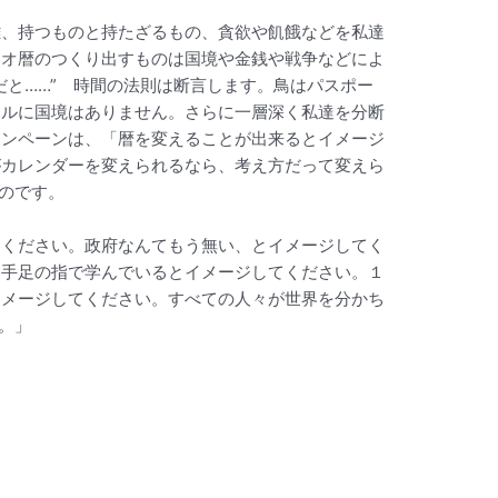
離、持つものと持たざるもの、貪欲や飢餓などを私達
リオ暦のつくり出すものは国境や金銭や戦争などによ
と……” 時間の法則は断言します。鳥はパスポー
クルに国境はありません。さらに一層深く私達を分断
ャンペーンは、「暦を変えることが出来るとイメージ
がカレンダーを変えられるなら、考え方だって変えら
のです。
てください。政府なんてもう無い、とイメージしてく
を手足の指で学んでいるとイメージしてください。１
イメージしてください。すべての人々が世界を分かち
。」