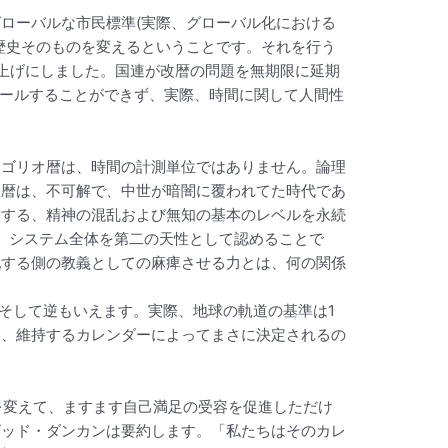
ローバルな市民標準(実際、グローバル化における
歴史そのものを変えるということです。それを行う
棚上げにしました。国連が改暦の問題を無期限に延期
ロールすることができず、実際、時間に関して人間性
レゴリオ暦は、時間の計測単位ではありません。論理
オ暦は、不可解で、中世が暗闇に覆われてた時代であ
関する、精神の混乱および無知の基本のレベルを永続
）システム全体を第二の天性として認めることで
配する側の教義としての麻痺させる力とは、何の関係
ん。そして逆もいえます。実際、地球の軌道の基準は1
は、維持するカレンダーによってまさに決定されるの
を変えて、ますます自己満足の受容を促進しただけ
ビッド・ダンカンは要約します。「私たちはそのカレ