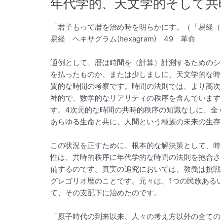
年代学的、天文学的そして共
「君子もって暦を治め時を明らかにす。（「易経（
易経 ヘキサグラム(hexagram) 49 革命
通例として、暦は時間を（計算）計測するためのシ
を払ったものか、または少しましに、天文学的な時
質的な時間の考察です。時間の法則では、より高次
神的で、数学的なリアリティの秩序を含んでいます
す。4次元的な時間の共時的秩序の知識なしに、全
あらゆる生命と共に、人間という種族の未来の生存
この状況を正すために、根本的な解決策として、時
性は、共時的秩序に年代学的な時間の法則を抱合さ
備するのです。真実の追究においては、教義は挑戦
グレゴリオ暦のことです。元々は、1つの民族ある
て、その支配下に治めたのです。
「原子時代の到来以来、人々の考え方以外の全ての