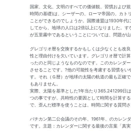
国家、文化、文明のすべての価値観、習慣および規
時間の基礎)は、シーザーの、ローマ帝国の、カト
ことができるのでしょうか。国際連盟は1930年代
してから、地球の人口は2倍以上になりました。す
が五里霧中であるということについては、問題が山
グレゴリオ暦を交換するかもしくは少なくとも改良
性と理由付けを欠いています。グレゴリオ暦で計算
ったのと同じようなものなのです。このカレンダー
させることです。?他の可能性を考慮する習慣をい
す。それ（Ｇ暦）が地球の太陽の軌道の最も正確で
もありません。
実際、太陽を基準とした1年当たり365.24129
つの事ですが、共時性の要因として時間を計算する
で、歪んだ標準を使うことは、時間に関する質問さ
バチカン第二公会議のその年、1961年、のカレ
です。主題：カレンダーに関する最後の言葉「真実