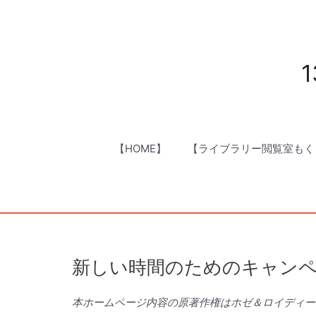
内
容
を
ス
1
キ
ッ
プ
【HOME】
【ライブラリー閲覧室もく
新しい時間のためのキャン
本ホームページ内容の原著作権はホゼ＆ロイディー