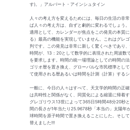
す)。」アルバート・アインシュタイン
人々の考え方を変えるためには、毎日の生活の非常
ば人々の考え方は、自ずと劇的に変わるでしょう。
適用として、カレンダーが焦点をこの発見の本質に
る）最高の機能を実現していません。これはグレゴ
判です。この発見は非常に新しく驚くべきであり、
時間が、13：20として数学的に表現された周波
を要求します。時間の統一場理論としての時間の法
ゴリオ暦を置き換え、グローバルな市民標準として
て使用される暦あるいは時間を計測（計算）するシ
一般に、今日の人々はすべて、天文学的時間の正確
は共時性と関係がなく、同質化による縮退に帰着す
グレゴリウス13世によって365日5時間48分20秒
間の長さが1年当たり25.9678秒「本当の」太
球時間を原子時間で置き換えることにした。そして一年36
替えました!!!