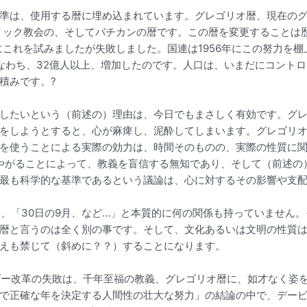
準は、使用する暦に埋め込まれています。グレゴリオ暦、現在のグ
リック教会の、そしてバチカンの暦です。この暦を変更することは
にこれを試みましたが失敗しました。国連は1956年にこの努力を
なわち、32億人以上、増加したのです。人口は、いまだにコント
積みです。?
したいという（前述の）理由は、今日でもまさしく有効です。グ
をしようとすると、心が麻痺し、泥酔してしまいます。グレゴリ
を使うことによる実際の効力は、時間そのものの、実際の性質に
やがることによって、教義を盲信する無知であり、そして（前述の
最も科学的な基準であるという議論は、心に対するその影響や支
9日は、「30日の9月、など…」と本質的に何の関係も持っていませ
暦と言うのは全く別の事です。そして、文化あるいは文明の性質
えも禁じて（斜めに？？）することになります。
ンダー改革の失敗は、千年至福の教義、グレゴリオ暦に、如才なく姿
で正確な年を決定する人間性の壮大な努力」の結論の中で、デー