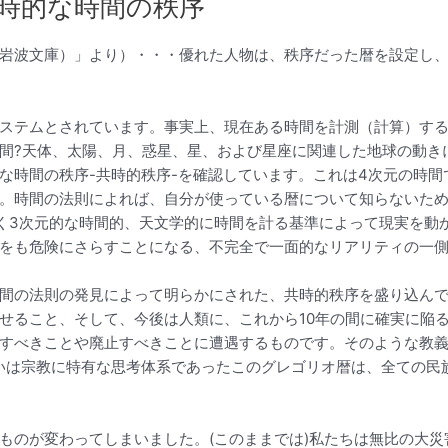
時的な時間の秩序
岩波文庫）」より）・・・優れた人物は、秩序だった暦を設定し
ステムとされています。事実上、現在ある時間を計測（計算）す
間?天体、太陽、月、惑星、星、および星座に関連した地球の動き
な時間の秩序-共時的秩序-を確認しています。これは4次元の時
。時間の法則によれば、自分が使っている暦について知らないた
く3次元的な時間的、天文学的に時間を計る基準によって現実を動
をも危険にさらすことになる、不完全で一面的なリアリティの一
間の法則の発見によって明らかにされた、共時的秩序を盛り込んで
せること、そして、今後は人類に、これから10年の間に確実に陥
すべきことや廃止すべきことに遭遇するものです。そのような教
いは宗教に特有な思考体系であったこのグレゴリオ暦は、全ての民
ものが変わってしまいました。(このままでは)私たちは無比の大災