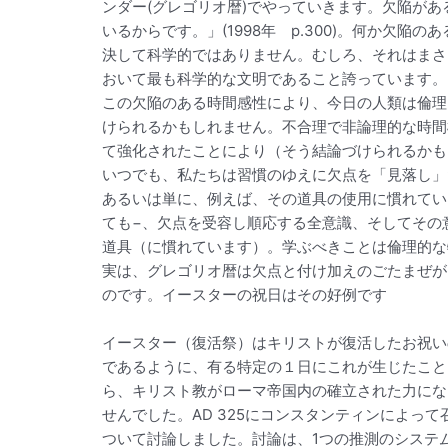
ンダー(グレゴリオ暦)でやっていきます。欠陥が
いるからです。」(1998年 p.300)。何か
決して科学的ではありません。むしろ、それはまさ
おいて最も科学的な文明であること誇っています。
この欠陥のある時間感性により、今日の人類は倫理
けられるかもしれません。不合理で非論理的な時間
て強化されたことにより（そう結論づけられるかも
いつでも、私たちは習慣のゆえに欠点を「見落し」
あるいは単に、例えば、その道具の使用に慣れてい
ても−、欠点を受容し順応する全意識、そしてその
道具（に慣れています）。学ぶべきことは倫理的な
実は、グレゴリオ暦は欠点と付け加えのごたまぜが
のです。イースターの祝日はその好例です
イースター（復活祭）はキリストが復活したお祝い
であるように、有る特定の１日にこれが生じたこと
ら、キリスト教がローマ帝国内の確立された力にな
せんでした。AD 325にコンスタンティンによっ
ついて討論しました。討論は、1つの推測のシステ