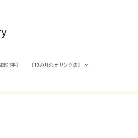
ry
 関連記事】
【13の月の暦 リンク集】