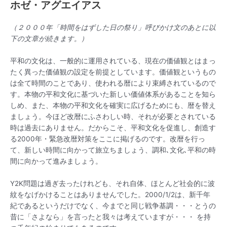
ニ
ホゼ・アグエイアス
ュ
（２０００年「時間をはずした日の祭り」呼びかけ文のあとに以
下の文章が続きます。）
ー
平和の文化は、一般的に運用されている、現在の価値観とはまっ
たく異った価値観の設定を前提としています。価値観というもの
は全て時間のことであり、使われる暦により束縛されているので
す。本物の平和文化に基づいた新しい価値体系があることを知ら
しめ、また、本物の平和文化を確実に広げるためにも、暦を替え
ましょう。今ほど改暦にふさわしい時、それが必要とされている
時は過去にありません。だからこそ、平和文化を促進し、創造す
る2000年・緊急改暦対策をここに掲げるのです。改暦を行っ
て、新しい時間に向かって旅立ちましょう、調和､文化､平和の時
間に向かって進みましょう。
Y2K問題は過ぎ去ったけれども、それ自体、ほとんど社会的に波
紋をなげかけることはありませんでした。2000/1/2は、新千年
紀であるというだけでなく、今までと同じ戦争基調・・・とうの
昔に「さよなら」を言ったと我々は考えていますが・・・ を持