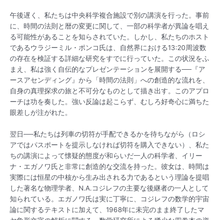
午後遅く、私たちは中央科学複合施設で別の講演を行った。事前
に、時間の法則と暦の変更に関して、一部の科学者が異論を唱え
る可能性があることを知らされていた。しかし、私たちのホスト
であるウラジーミル・ポンコ氏は、自然界における13:20周波数
の存在を検証する詳細な研究をすでに行っていた。この状況をふ
まえ、私は強く自伝的なプレゼンテーションを展開する──『ア
ースアセンディング』から「時間の法則」への創造的な流れを、
自身の真理探求の旅と不可分なものとして描き出す。このアプロ
ーチは功を奏した。強い反論は起こらず、むしろ好奇心に満ちた
眼差しが注がれた。
翌日──私たちは列車の切符が手配できるかを待ちながら（ロシ
アではパスポートを提示しなければ切符を購入できない）、私た
ちの講演によって懐疑的態度が和らいだ一人の科学者、イリー
ナ・エガノワ氏と非常に創造的な交流を持った。彼女は、時間は
実際には恒星の中核から生み出される力であるという理論を提唱
した著名な物理学者、N.A.コジレフの主要な後継者の一人として
知られている。エガノワ氏は実に丁寧に、コジレフの数学的宇宙
論に関するテキストに加えて、1968年に未完のまま終了したマ