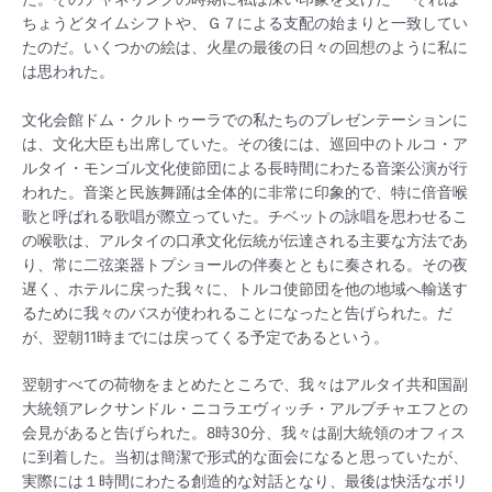
ちょうどタイムシフトや、Ｇ７による支配の始まりと一致してい
たのだ。いくつかの絵は、火星の最後の日々の回想のように私に
は思われた。
文化会館ドム・クルトゥーラでの私たちのプレゼンテーションに
は、文化大臣も出席していた。その後には、巡回中のトルコ・ア
ルタイ・モンゴル文化使節団による長時間にわたる音楽公演が行
われた。音楽と民族舞踊は全体的に非常に印象的で、特に倍音喉
歌と呼ばれる歌唱が際立っていた。チベットの詠唱を思わせるこ
の喉歌は、アルタイの口承文化伝統が伝達される主要な方法であ
り、常に二弦楽器トプショールの伴奏とともに奏される。その夜
遅く、ホテルに戻った我々に、トルコ使節団を他の地域へ輸送す
るために我々のバスが使われることになったと告げられた。だ
が、翌朝11時までには戻ってくる予定であるという。
翌朝すべての荷物をまとめたところで、我々はアルタイ共和国副
大統領アレクサンドル・ニコラエヴィッチ・アルブチャエフとの
会見があると告げられた。8時30分、我々は副大統領のオフィス
に到着した。当初は簡潔で形式的な面会になると思っていたが、
実際には１時間にわたる創造的な対話となり、最後は快活なボリ