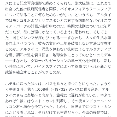
スによる記念写真撮影で締めくくられた。副大統領は、これまで
出会った他の政府関係者と同様、バイオスフィアやヌースフィア
について語ることに何らためらいがない。というのも、アルタイ
ではモンゴルおよびカザフスタンと共有する国際的なバイオスフ
ィア・パークの計画が進行中なのだ。時間の法則については初耳
だったが、彼には理にかなっているように思われた。そしてま
た、同じジレンマが浮かび上がる――すなわち、人々の生活水準
を向上させつつも、彼らの文化や土地を破壊しない方法は存在す
るのか。アルタイは、汚染を伴わない技術によるオルタナティブ
な道、調和の道を切り拓き、地球全体にとってのひとつのモデル
――すなわち、グローバリゼーションの単一文化を回避し、新し
い時間において、バイオスフィアによって義務づけられた新たな
政治を確立することができるのか。
ホテルに戻った我々は、バスを延々と待つことになった。ようや
く午後３時、我々は608番（=19×32）のバスに乗り込み、アル
タイのさらに奥地へと向かう。旅程には遅れが出ていた。本来で
あれば午後にはウスト・カンに到着し、その後メンドゥール・ソ
ッコン村へ向かう予定だった。しかし、日没までにウスト・カン
にたどり着ければ、それだけでも幸運だろう。今回の移動では、