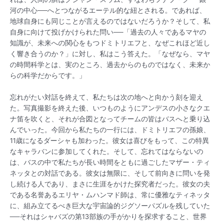
河の中心──へとつながるエーテル的な紐とされる。であれば、
地球自身にも同じことが言えるのではないだろうか？そして、私
自身に向けて投げかけられた問い──「過去の人々であるマヤの
知識が、未来への関心をもつドミトリエフと、なぜこれほど近し
く響き合うのか？」に対し、私はこう答えた。「なぜなら、マヤ
の時間科学とは、実のところ、過去からのものではなく、未来か
らの科学だからです。」
忘れがたい対話を終えて、私たちは次の地へと向かう刻を迎え
た。写真撮影を終えた後、いつものようにアンデスの小さなクエ
ナ笛を吹くと、それが合図となってチームの皆はバスへと乗り込
んでいった。今回から私たちの一行には、ドミトリエフの孫娘、
11歳になるダーシャも加わった。彼女は喜びをもって、この特異
なキャラバンに参加してくれた。そして、忘れてはならないの
は、バスの中で私たちが長い時間をともに過ごしたマザー・ティ
ネッタとの対話である。彼女は無限に、そして前向きに問いを発
し続ける人であり、まさに生涯をかけた探究者だった。彼女の夫
である名誉あるエリヤ・ムハンマド師は、常に優雅なティネッタ
に、組み立てるべき巨大な宇宙論的ジグソーパズルを残していた
──それはシャバズの第13部族の手がかりを探求すること、世界