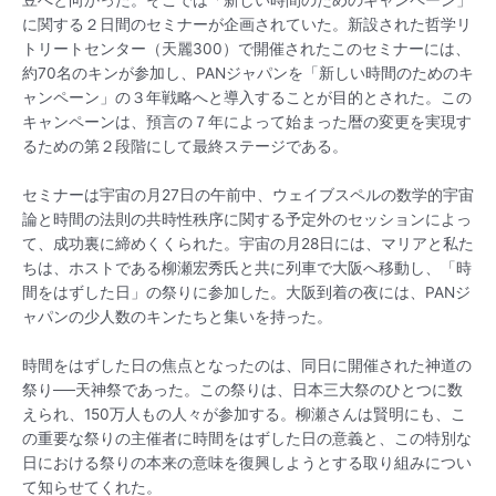
豆へと向かった。そこでは「新しい時間のためのキャンペーン」
に関する２日間のセミナーが企画されていた。新設された哲学リ
トリートセンター（天麗300）で開催されたこのセミナーには、
約70名のキンが参加し、PANジャパンを「新しい時間のためのキ
ャンペーン」の３年戦略へと導入することが目的とされた。この
キャンペーンは、預言の７年によって始まった暦の変更を実現す
るための第２段階にして最終ステージである。
セミナーは宇宙の月27日の午前中、ウェイブスペルの数学的宇宙
論と時間の法則の共時性秩序に関する予定外のセッションによっ
て、成功裏に締めくくられた。宇宙の月28日には、マリアと私た
ちは、ホストである柳瀬宏秀氏と共に列車で大阪へ移動し、「時
間をはずした日」の祭りに参加した。大阪到着の夜には、PANジ
ャパンの少人数のキンたちと集いを持った。
時間をはずした日の焦点となったのは、同日に開催された神道の
祭り──天神祭であった。この祭りは、日本三大祭のひとつに数
えられ、150万人もの人々が参加する。柳瀬さんは賢明にも、こ
の重要な祭りの主催者に時間をはずした日の意義と、この特別な
日における祭りの本来の意味を復興しようとする取り組みについ
て知らせてくれた。