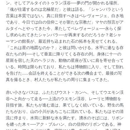
ン、そしてアルタイのトゥラン渓谷──夢の門が開かれる場所。
「魂が往還するのは北極星だ」と彼は語る。「シャンバラという
言葉は本質ではない。真に目指すべきはベレヴォージェ、白き地
であり、今日では白の信仰こそが新たな宗教だ」マヤの預言がア
ルタイへとやってきた今、果たしてベレヴォージェ──永らく探
し求められてきたシャンバラ──が再来するのだろうか？老シャ
ーマンの館長が、最近持ち込まれた石の拓本を見せてくれる。
「これは星の地図なのか？」と彼は問いかける。水平に連なる存
在たちの列──そして垂直に降りてくる存在の列。身体に十一の
星斑を宿した天のヘラジカ。動物の星座が互いに肩を寄せ合って
いる。時間は限られており、私たちは博物館に入り、そして別れ
を告げた……会話を終えることができる次の機会まで。最後の写
真を撮るとき、村人たちが私たちの周りに集まってきた。
赤い小さなバスは、ふたたびウスト・カンへ、そしてウエモン渓
谷へと向かって走る──上流のウエモン渓谷、レーリヒ博物館を
目指す旅。私たちが進む道は、果てしなく続いている。野生の馬
たちがおり、山の小川があちこちに流れている。私たちはその清
流に停まり、水筒に新鮮な水を満たす。湧水のそばには、リボン
を纏った木々──アク・ブルハン、白の信仰のリボンである。神