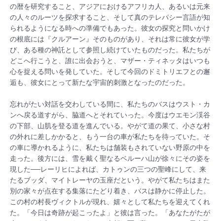
の暦を研究すること、アジアにおけるアフリカ人、あるいは元来
の人々のルーツを探求すること、そして真のテレパシー言語が知
られるようになる時への準備でもあった。彼女の探究と問いかけ
の根底には『クルアーン』そのものがあり、それは常に彼女が学
び、ある種の神託として参照し続けていたものだった。私たちが
どこへ行こうと、誰に出会おうと、マザー・ティネッタはいつも
心を捉える問いを発していた。そして今回のドミトリエフとの邂
逅も、彼女にとって新たな宇宙的刺激となったのだった。
忘れがたい対話を交わしている間に、私たちのバスはウスト・カ
ンへ戻る道すがら、脇道へとそれていった。今度はウエモン渓谷
の下部、山肌を登る道を進んでいる。やがて道の果て、小さな村
の外れに差しかかると、もう一台の車が私たちを待っていた。そ
の車に導かれるように、私たちは舗装もされていない野原の中を
走った。後方には、雪を戴く聖なるベルーハ山が徐々にその姿を
現した──レーリヒによれば、カトゥンの三つの聖峰にして、来
たるブッダ、マイトレーヤの玉座だという。やがて私たちはまた
別の家々が点在する集落にたどり着き、バスは静かに停止した。
この村の村長ヴィクトルが現れ、嬉々として私たちを迎えてくれ
た。「今日は奇跡が起こったよ」と彼は言った。「あなたがたが