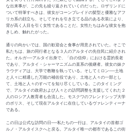
な出来事が、この先も繰り返されていくのだった。ロザリンドに
ついて特筆すべきは、彼女がコーンブレイドの髪型と優雅なアフ
リカ系の顔立ち、そしてそれを引き立てる品のある衣装により、
背が高く人目を引く女性であることだ。女性たちはみな彼女を抱
きしめ、触れたがった。
通りの向かいでは、国の歓迎会と食事が用意されていた。そこで
私たちは、旅の同行者となる３人のアルタイの先住民に紹介され
た。オルガ──アルタイ出身で、「白の信仰」における霊的長老
であり、アルタイ・シャーマニズムの直系の後継者。彼女の妹ク
ラウディアは、大学で教鞭を執っている。そしてミロン──土地
と人々に精通した万能の補佐役であり、土地と人々の一部とし
て、土地と人々のすべてを知り尽くしている。このタイミング
で、アルタイの政府および人々との訪問調整を支援してくれた２
人のロシア人教育者も合流した。モスクワのフレンドシップ大学
のボリス、そして現在アルタイに在住しているヴァレンティーナ
である。
この日は公式な訪問の日──私たちの一行は、アルタイの首都ゴ
ルノ・アルタイスクへと戻る。アルタイ唯一の都市であるこの街