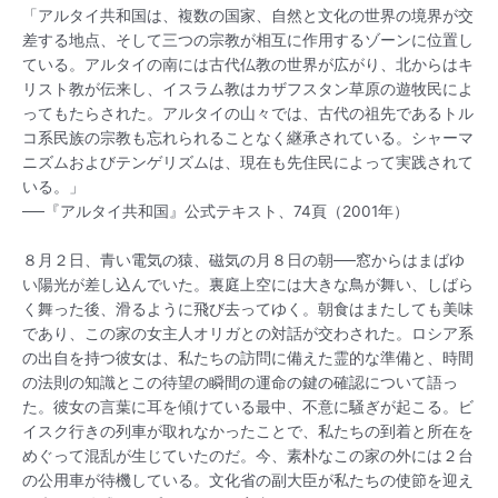
「アルタイ共和国は、複数の国家、自然と文化の世界の境界が交
差する地点、そして三つの宗教が相互に作用するゾーンに位置し
ている。アルタイの南には古代仏教の世界が広がり、北からはキ
リスト教が伝来し、イスラム教はカザフスタン草原の遊牧民によ
ってもたらされた。アルタイの山々では、古代の祖先であるトル
コ系民族の宗教も忘れられることなく継承されている。シャーマ
ニズムおよびテンゲリズムは、現在も先住民によって実践されて
いる。」
──『アルタイ共和国』公式テキスト、74頁（2001年）
８月２日、青い電気の猿、磁気の月８日の朝──窓からはまばゆ
い陽光が差し込んでいた。裏庭上空には大きな鳥が舞い、しばら
く舞った後、滑るように飛び去ってゆく。朝食はまたしても美味
であり、この家の女主人オリガとの対話が交わされた。ロシア系
の出自を持つ彼女は、私たちの訪問に備えた霊的な準備と、時間
の法則の知識とこの待望の瞬間の運命の鍵の確認について語っ
た。彼女の言葉に耳を傾けている最中、不意に騒ぎが起こる。ビ
イスク行きの列車が取れなかったことで、私たちの到着と所在を
めぐって混乱が生じていたのだ。今、素朴なこの家の外には２台
の公用車が待機している。文化省の副大臣が私たちの使節を迎え