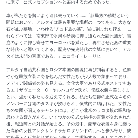
に来て、公式レセプションへと案内するためであった。
車が私たちを勢いよく連れ去っていく……「諸民族の移動という
問題において、アルタイは最も重要な場所の一つである。大きな
石が並ぶ墓地、いわゆる”チュド族の墓”、岩に刻まれた碑文──こ
れらすべては、南東部で氷河や砂漠に押し迫られた諸民族が、雪
崩のように押し寄せてヨーロッパを満たし、再生させたあの重要
な時代へと導いてくれる。歴史や先史時代の文脈において、アル
タイは未開の宝庫である。」ニコライ・レーリヒ
アルタイ自治共和国とロシア本国の国境に再び到着すると、色鮮
やかな民族衣装に身を包んだ女性たちが少人数で集まっており、
メディア関係者の姿も見える。文化大臣であり公式ホストでもあ
るエリザヴェータ・C・ヤルバコヴァ氏が、伝統衣装を美しくま
とい、温かく私たちを迎えてくれる。私たち使節の正式な４名の
メンバーには絹のタスキが授けられ、儀式的に結ばれた。女性た
ちの集団が唱えるチャントには、どこか北米のラコタ族の唱和を
思わせる響きがある。いくつかの公式な挨拶の言葉が交わされた
後、報道陣との対話が始まる。その最中、豪華な衣装を身に纏っ
た高齢の女性アレクサンドラがロザリンドの元へと歩み寄り、彼
女を長らく行方知れずだった娘として認識する。そしてこのよう