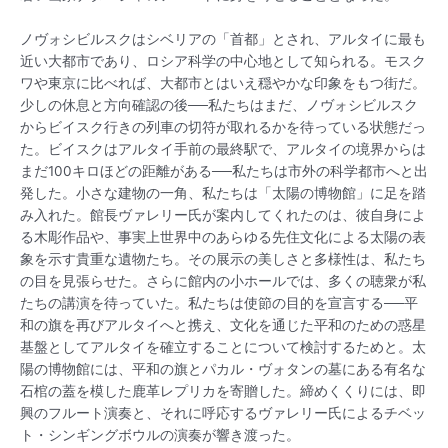
ノヴォシビルスクはシベリアの「首都」とされ、アルタイに最も
近い大都市であり、ロシア科学の中心地として知られる。モスク
ワや東京に比べれば、大都市とはいえ穏やかな印象をもつ街だ。
少しの休息と方向確認の後──私たちはまだ、ノヴォシビルスク
からビイスク行きの列車の切符が取れるかを待っている状態だっ
た。ビイスクはアルタイ手前の最終駅で、アルタイの境界からは
まだ100キロほどの距離がある──私たちは市外の科学都市へと出
発した。小さな建物の一角、私たちは「太陽の博物館」に足を踏
み入れた。館長ヴァレリー氏が案内してくれたのは、彼自身によ
る木彫作品や、事実上世界中のあらゆる先住文化による太陽の表
象を示す貴重な遺物たち。その展示の美しさと多様性は、私たち
の目を見張らせた。さらに館内の小ホールでは、多くの聴衆が私
たちの講演を待っていた。私たちは使節の目的を宣言する──平
和の旗を再びアルタイへと携え、文化を通じた平和のための惑星
基盤としてアルタイを確立することについて検討するためと。太
陽の博物館には、平和の旗とパカル・ヴォタンの墓にある有名な
石棺の蓋を模した鹿革レプリカを寄贈した。締めくくりには、即
興のフルート演奏と、それに呼応するヴァレリー氏によるチベッ
ト・シンギングボウルの演奏が響き渡った。