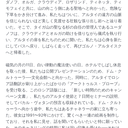
ダノフ、オルガ、クラウディア、ロザリンド、ティネッタ、ティ
モフェイと共に、山の向こう側にある聖地へと向かった。危険な
下草をかき分けて進み、私たちはついに、アルタイの遠方の山脈
を信じられないほど美しく見渡せる壮観な張り出し岩へと辿り着
いた。そこで、タイガ山の聖なる杉の自任の管理人であるユーダ
ノフは、クラウディアとオルガの助けを借りながら儀式を執り行
い、アルタイの扉を私たちのために開いた。私たちは心身を新た
にしてバスへ戻り、しばらく走って、再びゴルノ・アルタイスク
へと帰着した。
磁気の月の11日、白い律動の魔法使いの日。ホテルでしばし休息
を取った後、私たちは公開プレゼンテーションのため、ドム・ク
ルトゥーラ──文化会館へと向かった。同時に、アルタイでロシ
ア語翻訳が刷り上がったばかりの『アークトゥルス・プローブ』
を受け取る。このロシア語版には、「新しい時間のためのキャン
ペーン文書」、私たちのアルタイ使節と７日間セミナーの説明、
そしてパカル・ヴォタンの預言も収録されている。ドム・クルト
ゥーラへ向かう途中、私たちはあるチャネラーの家に立ち寄っ
た。彼女は1991〜92年にかけて、驚くべき一連の絵画を制作し
ており、それを私に見せ、話を聞いてもらいたいと特に願ってい
た。そのチャネリングの時期に私は深い印象を受けた──それは