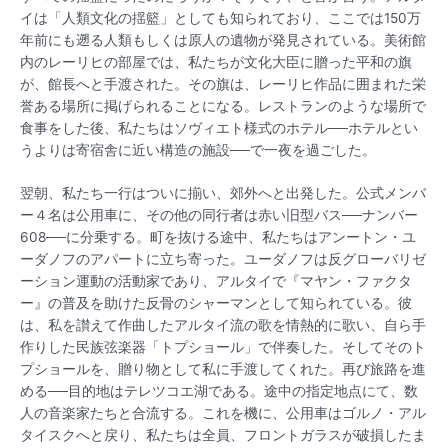
イは「人類文化の揺籃」としても知られており、ここでは150万
年前にも遡る人類もしくは原人の遺物が発見されている。美術館
内のレーリヒの部屋では、私たちが文化大臣に贈った平和の旗
が、館長へと手渡された。その旗は、レーリヒ作品に囲まれた栄
誉ある場所に掲げられることになる。レストランのような場所で
食事をした後、私たちはソヴィエト様式のホテル──ホテルとい
うよりは寄宿舎に近い構造の施設──で一夜を過ごした。
翌朝、私たち一行はついに揃い、郊外へと出発した。公式メンバ
ー４名は公用車に、その他の同行者は赤い旧型バス──ナンバー
608──に分乗する。町を抜ける途中、私たちはアンートン・ユ
ーダノフのアパートに立ち寄った。ユーダノフは反グローバリゼ
ーション運動の活動家であり、アルタイで『マヤン・ファクタ
ー』の普及を助けた反骨のシャーマンとして知られている。彼
は、私を讃えて作曲したアルタイ流の歌を情熱的に歌い、自ら手
作りした民族弦楽器「トプショール」で伴奏した。そしてそのト
プショールを、贈り物として私に手渡してくれた。再び旅路を進
める──目的地はテレツコエ湖である。途中の指定地点にて、数
人の音楽家たちと合流する。これを機に、公用車はゴルノ・アル
タイスクへと戻り、私たちは全員、フロントガラスが破損したま