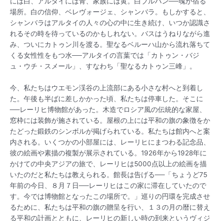
には白、アルタイには青、家族には黄。白ブルハン──魂が宿る
場所。白の信仰、ベレヴォージェ、シャンバラ。もしかすると、
シャンバラはアルタイの人々の心の中に生き続け、いつか認識さ
れるその時を待っているのかもしれない。バスはうねりながら進
み、ついにカトゥン川を渡る。聖なるベルーハ山から流れ落ちて
くる女性性をもつ水──アルタイの言葉では「カトゥン・バジ
ュ・ウチ・スメール」、すなわち「聖なるカトゥン三峰」。
今、私たちはウエモン渓谷の上流部にある小さな村へと到着し
た。午後も半ばに差しかかった頃、私たちは停車した。そこに
──レーリヒ博物館があった。木造でロシア風の伝統的な家屋、
窓枠には装飾が施されている。屋根の上には平和の旗の象徴をか
たどった鍛鉄のシンボルが掲げられている。私たちは館内へと案
内される。いくつかの小部屋には、レーリヒにまつわる記念品、
彼の絵画や素描の複製が展示されている。1926年から1928年に
かけての中央アジアの旅で、レーリヒは5000点以上の絵画を描
いたのだと私たちは教えられる。館長は告げる──「ちょうど75
年前の今日、８月７日──レーリヒはこの家に滞在していたので
す。今では博物館となったこの場所で。」巡りの円環を完成させ
るために、私たちは平和の旗の贈呈を行い、１３の月の暦に替え
る平和の計画とともに、レーリヒの新しい時の到来というヴィジ