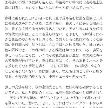
まの赤い小型バスに乗り込んだ。午後の早い時間には湖の最上流
部に到着し、まもなく私たちは小舟へと乗り込んでいった。
森林に覆われた山々が湖へと真っ直ぐ落ち込む壮麗な景観は、真
に畏敬の念を起こさせる。見渡す限り、鏡のように静かな湖面に
は、果てなく続く山々が映り込んでいる。アメリカのような伐採
や皆伐の痕跡は、どこにも見られない。ときおり、湖畔近くに小
さな集落の姿がちらりと見える。自然とともに瞑想するような静
寂の数時間の後、私たちは小さな浜辺へと辿り着いた。湖のその
他の区域では、この種の船による移動は禁止されている。浜辺を
少し下ったところに、いくつかの観光屋台が並び、その先に滝へ
の遊歩道が伸びている。滝は真に喜ばしく、その渦巻く水へと身
を投じたくなる衝動を誘う──そして実際に、その誘惑に身を任
せる者も少なくない。再び船へ戻り、私たちは向こう岸へと舵を
切る。今夜の宿泊地となる、小村イェールへ向かって。
少しの交渉を経て、夜の宿泊先として、数軒の家を確保すること
ができた。私たち使節の４人は、元理科教師の家へと案内された
──彼女は学界を離れ、子どもたちとともに自然の中で暮らす道
を選んでいた。驚いたことに、そこにはヴォルゴグラードから来