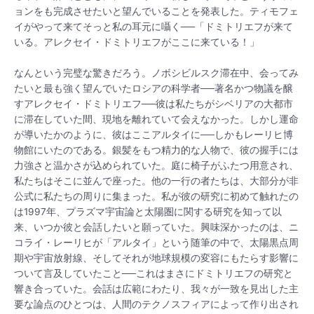
ョンをも完成させたいと望んでいることを発表した。ティモフェ
イがやって来てそっと私の耳元に囁く──「ドミトリエフが来て
いる。アレクセイ・ドミトリエフがここに来ている！」
なんという完璧な驚きだろう。ノボシビルスク滞在中、会ってみ
たいと最も強く望んでいたロシアの科学者──著名かつ物議を醸
すアレクセイ・ドミトリエフ──彼は私たちがシベリアの大都市
に滞在していた間、現地を離れていて会えなかった。しかし運命
が導いたかのように、彼はここアルタイに──しかもレーリヒ博
物館にいたのである。銀髪をもつ精力的な人物で、彼の握手には
力強さと温かさが込められていた。庭に椅子がふたつ用意され、
私たちはそこに並んで座った。他の一行の者たちは、大部分が非
公式に私たちの周りに集まった。私が彼の研究に初めて触れたの
は1997年、プラズマ宇宙論と太陽圏に関する研究を知って以
来、いつか彼と会話したいと願っていた。興味深かったのは、ニ
コライ・レーリヒが「アルタイ」という随筆の中で、太陽黒点周
期や宇宙放射線、そしてそれが地球規模の変容にもたらす影響に
ついて言及していたこと──これはまさにドミトリエフの研究と
響き合っていた。会話は広範にわたり、我々が一致を見出した主
要な論点のひとつは、人間のテクノスフィアによって作り出され