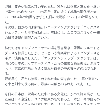
翌日、黄色い磁気の種の年の元旦、私たちは列車と車を乗り継い
で富士山へ向かった。山の高所、湖の近くで地元の関係者と会
い、2004年の時間をはずした日の大規模イベントの計画を立て
た。
その後、自然の円形劇場とレコーディングスタジオ「エッグス＆
シェップ」へと車で移動した。前日には、ここでコズミック平和
の日音楽祭が開催されていた。
私たちはキャンプファイヤーの場を引き継ぎ、即興のフルートと
ダンスを披露したほか、ゼンという音楽家によるモダンダンスと
ギター演奏も楽しんだ。「エッグス＆シェップ・スタジオ」は、
現代の日本のポップアーティストたちの主要な録音拠点とされて
おり、東京の喧騒から遠く離れた自然の中の安らぎの場でもあ
る。
翌朝早く、私たちは霧に包まれた山の森を歩いた──再び東京へ
と車と列車で戻る前の、最後の自然とのふれあいであった。
今日の日本は、変容のただ中にある文化だ。かつて誇り高かった
経済は日々衰退し、Ｇ７の極東の砦であった日本は、今や自らの
アイデンティティを模索している。サラリーマンやオフィスレデ