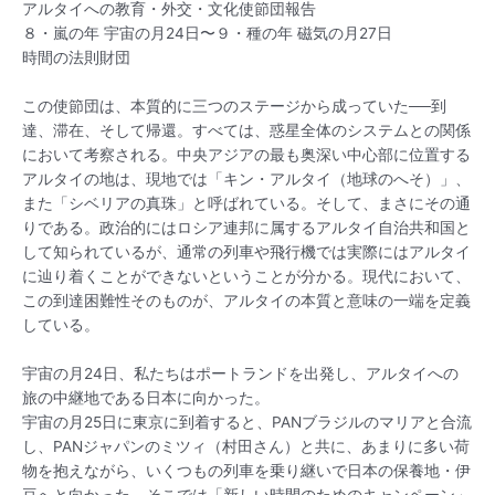
ニ
アルタイへの教育・外交・文化使節団報告
８・嵐の年 宇宙の月24日〜９・種の年 磁気の月27日
ュ
時間の法則財団
ー
この使節団は、本質的に三つのステージから成っていた──到
達、滞在、そして帰還。すべては、惑星全体のシステムとの関係
において考察される。中央アジアの最も奥深い中心部に位置する
アルタイの地は、現地では「キン・アルタイ（地球のへそ）」、
また「シベリアの真珠」と呼ばれている。そして、まさにその通
りである。政治的にはロシア連邦に属するアルタイ自治共和国と
して知られているが、通常の列車や飛行機では実際にはアルタイ
に辿り着くことができないということが分かる。現代において、
この到達困難性そのものが、アルタイの本質と意味の一端を定義
している。
宇宙の月24日、私たちはポートランドを出発し、アルタイへの
旅の中継地である日本に向かった。
宇宙の月25日に東京に到着すると、PANブラジルのマリアと合流
し、PANジャパンのミツィ（村田さん）と共に、あまりに多い荷
物を抱えながら、いくつもの列車を乗り継いで日本の保養地・伊