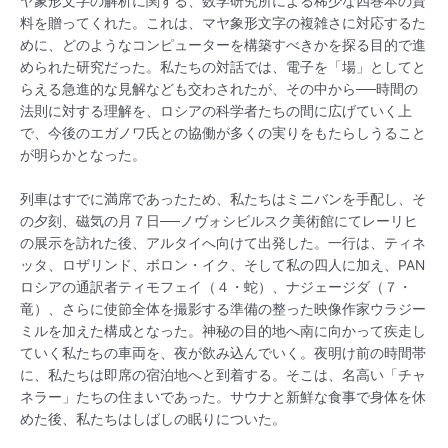
ヤ象形文字の解析に関する、数学研究所による稀少な四巻本の資
料を贈ってくれた。これは、マヤ象形文字の複雑さに対応するた
めに、どのようなコンピューターを構築すべきかを探る目的で進
められた研究だった。私たちの対話では、電子を「場」としてと
らえる急進的な見解なども交わされたが、その中から──時間の
法則に対する理解を、ロシアの科学者たちの間に広げていく上
で、今後のエガノワ氏との協働が多くの実りをもたらしうること
が明らかとなった。
列車はすでに満席であったため、私たちはミニバンを手配し、そ
の夕刻、磁気の月７日──ノヴォシビルスク美術館にてレーリヒ
の展示を訪れた後、アルタイへ向けて出発した。一行は、ティネ
ッタ、ロザリンド、ボロン・イク、そして私の四人に加え、PAN
ロシアの通訳者ティモフェイ（４・蛇）、ナジェージダ（７・
竜）、さらに使節全体を撮影する準備の整った映像作家ウラジー
ミルを加えた構成となった。神秘の目的地へ南に向かって疾走し
ていく私たちの車両を、夜が飲み込んでいく。夜明け前の時間帯
に、私たちは即席の宿泊地へと到着する。そこは、名高い「チャ
ネラー」たちの住まいであった。サウナと新鮮な食事で身体を休
めた後、私たちはしばしの眠りについた。