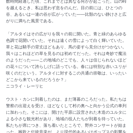
数時間経過した頃、これまでとは異なる何かが起こった。山の峠
を越えるとき、私は思わず息をのんだ。目の前には、ひとつの
谷、あるいは一連の谷が広がっていた――比類のない静けさと広
がりに満ちた風景である。
「アルタイはその広がりを我々の前に開いた。青と緑のあらゆる
色調で花開いていた。それは遠くの雪によって白く輝いていた。
草と花は騎手の背丈ほどもあり、馬の姿すら見分けがつかない。
我々はこれほどの草を見るのは初めてだった。それは奇妙で魔法
のようだった――この地域のどこでも、人々は信じられないほど
の花々について誇らしげに語っている。春には特別な赤いユリが
咲くのだという。アルタイに対するこの共通の崇敬は、いったい
どこから来ているのだろうか？」
ニコライ・レーリヒ
ウスト・カンに到着したのは、まだ薄暮のころだった。私たちは
警察の出迎えを受け、ほどなくして村の奥へと向かう公式の車列
に加わった。そこには、開けた平原に設営された木造のユルタに
よる小さな観光村があり、地域の役人たちが到着を待っていた。
私たちが席につき、落ち着いたところで、野外コンサートが始ま
った。喉歌と伝統音楽が、より現代的あるいはポップスの影響を