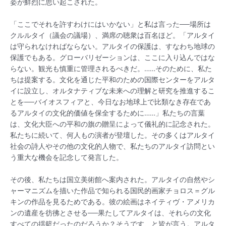
姿が鮮烈に思い起こされた。
「ここでそれを許すわけにはいかない」と私は言った──場所は
クルルタイ（議会の議場）、満席の聴衆は百名ほど。「アルタイ
は守られなければならない。アルタイの保護は、すなわち地球の
保護でもある。グローバリゼーションは、ここに入り込んではな
らない。観光も慎重に管理されるべきだ。……そのために、私た
ちは提案する。文化を通じた平和のための国際センターをアルタ
イに設立し、オルタナティブな未来への理解と研究を推進するこ
とを──バイオスフィアと、今日なお地球上で比類なき存在であ
るアルタイの文化的価値を保全するために……」私たちの言葉
は、文化大臣への平和の旗の贈呈によって儀礼的に記念された。
私たちに続いて、何人もの演者が登壇した。その多くはアルタイ
社会の詩人やその他の文化的人物で、私たちのアルタイ訪問とい
う重大な機会を記念して発言した。
その後、私たちは国立美術館へ案内された。アルタイの自然やシ
ャーマニズムを描いた作品で知られる国民的画家チョロス＝グル
キンの作品を見るためである。彼の絵画はネイティヴ・アメリカ
ンの遺産を彷彿とさせる──果たしてアルタイは、それらの文化
すべての揺籃だったのだろうか？そうです、と皆が言う。アルタ