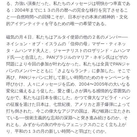
る、力強い演奏だった。私たちのメッセージは明快かつ率直であ
る：2004年までに１３の月の暦への完全な移行を完了させるこ
と──自然時間への回帰こそが、日本がその本来の精神的・文化
的アイデンティティを守るための唯一の希望である。
磁気の月４日、私たちはアルタイ使節の他の２名のメンバー──
ネイション・オブ・イスラムの「信仰の母」マザー・ティネッ
タ・ムハンマド夫人と、ジャーナリストのロザリンド・ムハンマ
ド氏──と合流した。PANブラジルのマリア・ネギシ氏はビザの
問題により今回の参加が叶わなかった。私たちは全員でPANジャ
パンのメンバーとともに「さよならランチ」に参加した。そこで
再び、PANジャパンに対して新しい時間のためのキャンペーンを
呼びかけ、人々にメッセージを広め、2004〜2005年の大いなる
変化に備えるよう促した。愛と優しさが満ちる感情的な雰囲気の
なかで、私たちは日本を後にした。かつて偉大なフビライ・ハン
の征服を退けた日本は、七世紀後、アメリカと原子爆弾によって
打ち倒された。今この偉大なアジアの国は、再び岐路に立たされ
ている──技術主義的な忘却の深淵へと突き進み続けるのか、そ
れとも、みずからの灰の中からフェニックスのごとく立ち上が
り、平和の１３の月の新しい時間へと羽ばたくのか。