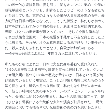
ィの画一的な姿は急速に姿を消し、髪をオレンジに染め、企業の
就職希望者というよりも、刺青をしたヒッピーのような若者たち
が台頭している。東芝のような大企業が人員削減を進める中、暴
力犯罪は日常の現象となった。こうした状況は、私たちが初めて
日本を訪れたわずか６年前の様子と、あまりにも対照的である。
当時、ひとつの出来事が際立っていた──そして今振り返れば、
それは技術官僚国家・日本の衰退を予兆する不吉な兆しだったよ
うに思える。それが、オウム真理教による地下鉄サリン事件だっ
た。殺人はありふれたものとなり、自殺は増加傾向にある
──Newsweek誌によれば、年間３万人に達しているという。
私たちの分析によれば、日本は完全に身を委ねて受け入れた
12:60の周波数による有害な影響を存分に経験している。グレゴ
リオ暦文明に基づく128年の歴史が示すのは、日本という国が綻
び始めているという現実だ。こうした印象と省察は私たちの心を
深く揺さぶり、磁気の月の３日の夜、私たちは中野ゼロホール
で、新しい時間のためのキャンペーンのプレゼンテーションを行
った。会場には約500名が集まり、私たちの講演に先立って、響
（ひびき）道宴による伝統的な太鼓の演奏が披露された──現代
の舞台においても揺るぎない伝統芸術の真の力を思い起こさせ