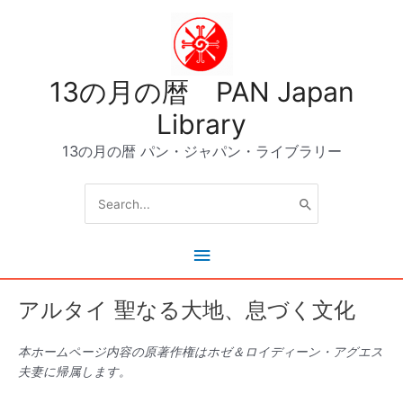
内
容
を
ス
13の月の暦 PAN Japan
キ
ッ
Library
プ
13の月の暦 パン・ジャパン・ライブラリー
Search
for:
メ
イ
アルタイ 聖なる大地、息づく文化
ン
本ホームページ内容の原著作権はホゼ＆ロイディーン・アグエス
メ
夫妻に帰属します。