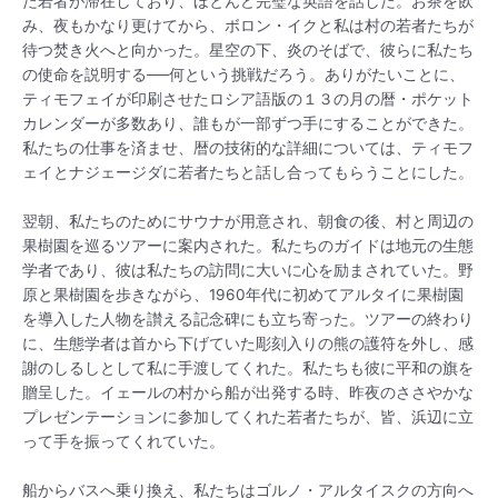
た若者が滞在しており、ほとんど完璧な英語を話した。お茶を飲
み、夜もかなり更けてから、ボロン・イクと私は村の若者たちが
待つ焚き火へと向かった。星空の下、炎のそばで、彼らに私たち
の使命を説明する──何という挑戦だろう。ありがたいことに、
ティモフェイが印刷させたロシア語版の１３の月の暦・ポケット
カレンダーが多数あり、誰もが一部ずつ手にすることができた。
私たちの仕事を済ませ、暦の技術的な詳細については、ティモフ
ェイとナジェージダに若者たちと話し合ってもらうことにした。
翌朝、私たちのためにサウナが用意され、朝食の後、村と周辺の
果樹園を巡るツアーに案内された。私たちのガイドは地元の生態
学者であり、彼は私たちの訪問に大いに心を励まされていた。野
原と果樹園を歩きながら、1960年代に初めてアルタイに果樹園
を導入した人物を讃える記念碑にも立ち寄った。ツアーの終わり
に、生態学者は首から下げていた彫刻入りの熊の護符を外し、感
謝のしるしとして私に手渡してくれた。私たちも彼に平和の旗を
贈呈した。イェールの村から船が出発する時、昨夜のささやかな
プレゼンテーションに参加してくれた若者たちが、皆、浜辺に立
って手を振ってくれていた。
船からバスへ乗り換え、私たちはゴルノ・アルタイスクの方向へ