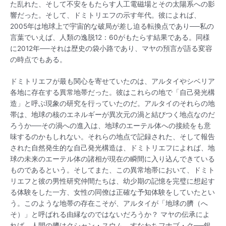
た乱れた、そして不安をもたらす人工電磁場とその太陽系への影
響だった。そして、ドミトリエフの示す年代。彼によれば、
2005年は地球上で宇宙的な破局が差し迫る転換点であり──私の
言葉でいえば、人類の逸脱12：60がもたらす結果である。同様
に2012年──それは歴史の袋小路であり、マヤの預言が語る変容
の時点でもある。
ドミトリエフが最も関心を寄せていたのは、アルタイやシベリア
各地に存在する異常地帯だった。彼はこれらの地で「自己発光構
造」と呼ぶ現象の研究を行っていたのだ。アルタイのそれらの地
帯は、地球の核のエネルギーが異次元の渦と結びつく地点なのだ
ろうか──その渦への進入は、地球のエーテル体への接続をも意
味するのかもしれない。それらの地点で記録された、そして報告
された自然発生的な自己発光構造は、ドミトリエフによれば、地
球の未来のエーテル体の諸相が現在の瞬間に入り込んできている
ものであるという。そしてまた、この異常地帯において、ドミト
リエフと彼の男性研究仲間たちは、幼少期の記憶を完璧に想起す
る体験をした一方、女性の同僚は正確な予知体験をしていたとい
う。このような地帯の存在こそが、アルタイが「地球の臍（へ
そ）」と呼ばれる由縁なのではないだろうか？ マヤの伝承によ
れば、人間の臍はクシャン・スウム、すなわちフナブ・ク──銀