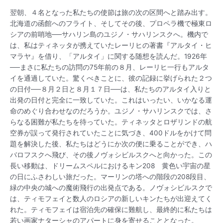
翌朝、４名となった私たちの使節は旅の次の区間へと踏み出す。
北海道の函館へのフライト、そしてその後、プロペラ機で極東ロ
シアの前哨地──サハリン島のユジノ・サハリンスクへ。機内で
は、私はティネッタが携えていたレーリヒの著書『アルタイ・ヒ
マラヤ』を借り、「アルタイ」に関する随想を読んだ。1926年
──まさに私たちの訪問の75年前の８月、レーリヒ一行もアルタ
イを通過していた。驚くべきことに、彼の記録に挙げられた２つ
の日付──８月２日と８月１７日──は、私たちのアルタイ入りと
出発の日付と完全に一致していた。これはいったい、いかなる運
命のめぐり合わせなのだろうか。ユジノ・サハリンスクでは、さ
らなる困難が私たちを待っていた。ティネッタとロザリンドの航
空券が誤って発行されていたことに気づき、400ドルをかけて問
題を解決した後、私たちはどうにか次の便に乗ることができ、ハ
バロフスクへ飛び、その後ノヴォシビルスクへと向かった。この
長い移動は、ドリームスペルにおけるキン208 黄色い宇宙の星
の日にふさわしい旅だった。マーリンの塔への階段の208段目、
緑の中央の城への魔術飛行の出発点である。ノヴォシビルスクで
は、ティモフェイと数人のロシアの新しいキンたちが出迎えてく
れた。ティモフェイは宿泊先の確保に難航し、最終的に私たちは
若い画家ナターシャのアパートに身を寄せることとなった。