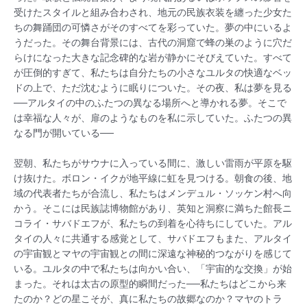
受けたスタイルと組み合わされ、地元の民族衣装を纏った少女た
ちの舞踊団の可憐さがそのすべてを彩っていた。夢の中にいるよ
うだった。その舞台背景には、古代の洞窟で蜂の巣のように穴だ
らけになった大きな記念碑的な岩が静かにそびえていた。すべて
が圧倒的すぎて、私たちは自分たちの小さなユルタの快適なベッ
ドの上で、ただ沈むように眠りについた。その夜、私は夢を見る
──アルタイの中のふたつの異なる場所へと導かれる夢。そこで
は幸福な人々が、扉のようなものを私に示していた。ふたつの異
なる門が開いている──
翌朝、私たちがサウナに入っている間に、激しい雷雨が平原を駆
け抜けた。ボロン・イクが地平線に虹を見つける。朝食の後、地
域の代表者たちが合流し、私たちはメンデュル・ソッケン村へ向
かう。そこには民族誌博物館があり、英知と洞察に満ちた館長ニ
コライ・サバドエフが、私たちの到着を心待ちにしていた。アル
タイの人々に共通する感覚として、サバドエフもまた、アルタイ
の宇宙観とマヤの宇宙観との間に深遠な神秘的つながりを感じて
いる。ユルタの中で私たちは向かい合い、「宇宙的な交換」が始
まった。それは太古の原型的瞬間だった──私たちはどこから来
たのか？どの星こそが、真に私たちの故郷なのか？マヤのトラ