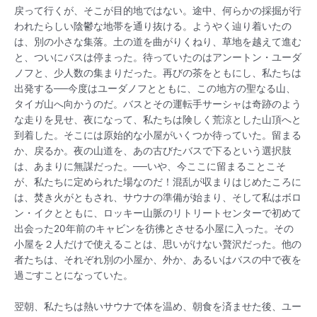
戻って行くが、そこが目的地ではない。途中、何らかの採掘が行
われたらしい陰鬱な地帯を通り抜ける。ようやく辿り着いたの
は、別の小さな集落。土の道を曲がりくねり、草地を越えて進む
と、ついにバスは停まった。待っていたのはアンートン・ユーダ
ノフと、少人数の集まりだった。再びの茶をともにし、私たちは
出発する──今度はユーダノフとともに、この地方の聖なる山、
タイガ山へ向かうのだ。バスとその運転手サーシャは奇跡のよう
な走りを見せ、夜になって、私たちは険しく荒涼とした山頂へと
到着した。そこには原始的な小屋がいくつか待っていた。留まる
か、戻るか。夜の山道を、あの古びたバスで下るという選択肢
は、あまりに無謀だった。──いや、今ここに留まることこそ
が、私たちに定められた場なのだ！混乱が収まりはじめたころに
は、焚き火がともされ、サウナの準備が始まり、そして私はボロ
ン・イクとともに、ロッキー山脈のリトリートセンターで初めて
出会った20年前のキャビンを彷彿とさせる小屋に入った。その
小屋を２人だけで使えることは、思いがけない贅沢だった。他の
者たちは、それぞれ別の小屋か、外か、あるいはバスの中で夜を
過ごすことになっていた。
翌朝、私たちは熱いサウナで体を温め、朝食を済ませた後、ユー