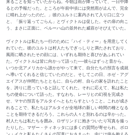
来ることを知っていたからね。今朝は雨が降っていて、一日中降
るとの予報だった。ところが午前中頃には突然雨が止んで、完全
に晴れ上がったのだ。」彼のユルトに案内されて入り口に立つ
と、「振り返ってごらん」とヴィクトルは促した。その扉の向こ
う、まさに正面に、ベルーハ山の並外れた威容がそびえていた。
ヴィクトルは私たち一行のために「ハイ・ティー」を用意してく
れていた。彼のユルトは村人たちでぎっしりと満たされており、
風雨に晒されたその顔には、いずれも期待と喜びがあふれてい
た。ヴィクトルは皆に向かって語った──彼らはずっと昔から、
いつか北アメリカから誰かがやって来て、自分たちの預言を成就
へ導いてくれると信じていたのだと。そしてこの日、ホゼ・アグ
エイアスが仲間たちとともに、自らの村、自らの家を訪れたこと
を、誇りに思っていると話してくれた。それに応えて、私は私た
ちの使命について語った。すなわち、レーリヒの幻視を完成さ
せ、マヤの預言をアルタイへともたらすということ。これが成さ
れることで、私たちはアルタイが全地球の新しい時間の種となる
ことを期待できるだろう。これらの人々と別れるのは辛かった。
村人たちは私たちを囲み、ロザリンドに抱きついたり写真を撮っ
たりした。マザー・ティネッタには多くの質問が寄せられ、ボロ
ン・イクと私もたくさんの写真におさまった。中には病を抱える