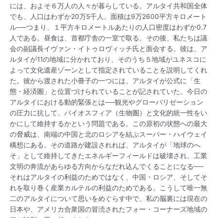
には、およそ６万人の人々が暮らしている。アルタイ共和国全体
でも、人口はわずか20万5千人、面積は9万2600平方キロメート
ル──つまり、１平方キロメートルあたりの人口密度はわずか0.7
人である。昼食は、首都庁舎の一室で取る。その後、私たちは議
会の副議長イヴァン・イトゥロヴィッチ氏と面会する。彼は、ア
ルタイが11の地域に分かれており、そのうち５地域がユネスコに
よって文化遺産ゾーンとして指定されていることを説明してくれ
た。彼から渡された小冊子の一つには、アルタイが公式に「生
態・経済圏」と位置づけられていることが記されていた。今日の
アルタイにおける動的緊張とは──観光やグローバリゼーション
の圧力に抗して、バイオスフィア（生物圏）と文化的統一性をい
かにして維持するかという問題である。この原初の状態への最大
の脅威は、南端の中国と北のロシアを結ぶスーパー・ハイウェイ
構想にある。その道路が建設されれば、アルタイが「地球のへ
そ」として維持してきたエネルギーフィールドは破壊され、工業
文明の奔流があらゆる方向からなだれ込んでくることになる──
それはアルタイの利益のためではなく、中国・ロシア、そしてそ
れを取り巻く産業カルテルの利益のためである。こうして唯一無
二のアルタイについて思いをめぐらす中で、私の脳裏には現在の
日本や、アメリカ合衆国の冒涜されたフォー・コーナーズ地域の