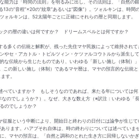
な能力は「時間の法則」を明るみに出し、その法則は、「自然の銀河
13の“音程”×20の“紋章”あるいは“図像”）。ツォルキンは、
ツォルキンは、52太陽年ごとに正確にそれらの暦と同期します。
ックの暦の違いは何ですか？ ドリームスペルとは何ですか？
する多くの伝統と解釈が、残った先住マヤ民族によって維持されて
ンやセ・アカトル・トピルツィン・ケツァルコウトルから派生し
的な伝統から生じたものであり、いわゆる「新しい施し（体制）
す。この新しい施し（体制）であるマヤ暦は、マヤの預言的な伝統と、
します。
べていますか？ もしそうなのであれば、来たる年については何とい
13年なのでしょうか？）。なぜ、大きな数え方（※訳注：いわゆる
るのでしょうか？
ヤ征服という中断により、開始日と終わりの日付には論争が生じて
意があります。ハアブそれ自体は、時の終わりについては述べていま
に、マヤの預言は、「自然と調和のとれた生き方に回帰しないか