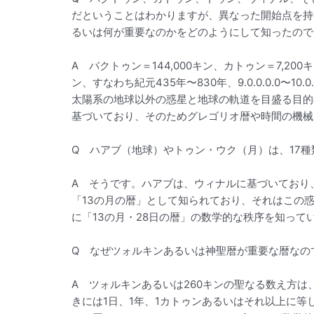
だということはわかりますが、異なった開始点を持
るいは何が重要なのかをどのようにして知ったので
A バクトゥン＝144,000キン、カトゥン＝7,
ン、すなわち紀元435年〜830年、9.0.0.0.
太陽系の地球以外の惑星と地球の軌道を目盛る目的
基づいており、そのためグレゴリオ暦や時間の機械
Q ハアブ（地球）やトゥン・ウク（月）は、17
A そうです。ハアブは、ウィナルに基づいており、
「13の月の暦」として知られており、それはこの
に「13の月・28日の暦」の数学的な秩序を知っ
Q なぜツォルキンあるいは神聖暦が重要な暦なの
A ツォルキンあるいは260キンの聖なる数え方
きには1日、1年、1カトゥンあるいはそれ以上に等