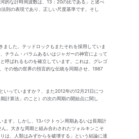
的な計時周波数は、13：20の比である」と述べ
時間の法則の表現であり、正しい尺度基準です。そし
きました。テッドロックもまたそれを採用していま
て、チラム・バラムあるいはジャガーの神官によって
」と呼ばれるものを確立しています。これは、グレゴ
その他の世界の預言的な伝統を同期させ、1987
っていますか？、また2012年の12月21日につ
「長期計算法」のこと）の次の周期の開始点に関し
います。しかし、13バクトゥン周期あるいは長期計
せん。大きな周期と組み合わされたツォルキンこそ
ぎりは、人類はみずからを破壊する」という結論に達