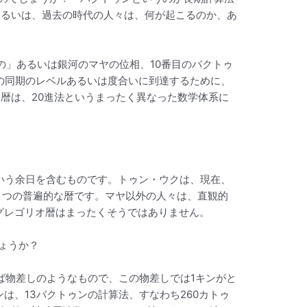
あるいは、過去の時代の人々は、何が起こるのか、あ
典期の」あるいは銀河のマヤの位相、10番目のバクトゥ
て、複数の同期のレベルあるいは度合いに到達するために、
暦は、20進法というまったく異なった数学体系に
という余日を含むものです。トゥン・ウクは、現在、
とつの普遍的な暦です。マヤ以外の人々は、直観的
グレゴリオ暦はまったくそうではありません。
ょうか？
ば物差しのようなもので、この物差しでは1キンがと
は、13バクトゥンの計算法、すなわち260カトゥ