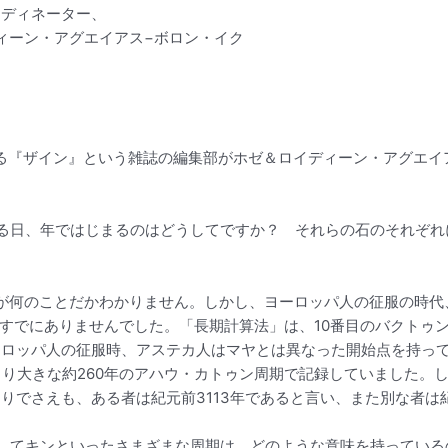
ーディネーター、
ィーン・アグエイアス−ボロン・イク
る『ザイン』という雑誌の編集部がホゼ＆ロイディーン・アグエイ
る日、年ではじまるのはどうしてですか？ それらの石のそれぞれ
が何のことだかわかりません。しかし、ヨーロッパ人の征服の時代
にありませんでした。「長期計算法」は、10番目のバクトゥンの終わり
れる）。ヨーロッパ人の征服時、アステカ人はマヤとは異なった開始点を
より大きな約260年のアハウ・カトゥン周期で記録していました。
りでさえも、ある者は紀元前3113年であると言い、また別な者は紀
してキンといったさまざまな周期は、どのような意味を持っている