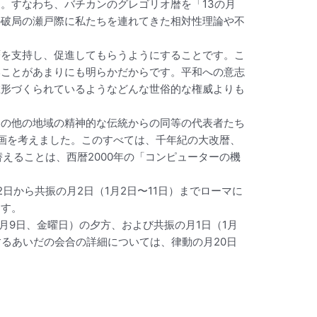
。すなわち、バチカンのグレゴリオ暦を「13の月
の破局の瀬戸際に私たちを連れてきた相対性理論や不
暦を支持し、促進してもらうようにすることです。こ
いことがあまりにも明らかだからです。平和への意志
在形づくられているようなどんな世俗的な権威よりも
その他の地域の精神的な伝統からの同等の代表者たち
ce)のための計画を考えました。このすべては、千年紀の大改暦、
替えることは、西暦2000年の「コンピューターの機
から共振の月2日（1月2日〜11日）までローマに
ます。
月9日、金曜日）の夕方、および共振の月1日（1月
るあいだの会合の詳細については、律動の月20日