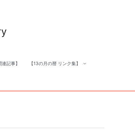
ry
 関連記事】
【13の月の暦 リンク集】