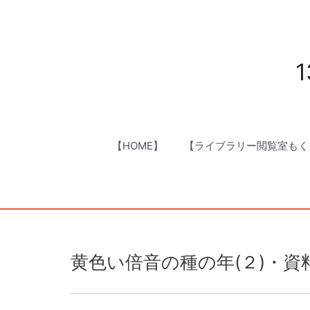
内
容
を
ス
1
キ
ッ
プ
【HOME】
【ライブラリー閲覧室もく
黄色い倍音の種の年(２)・資