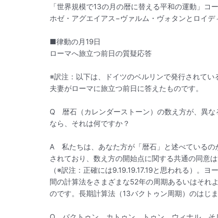
「世界規模で13の月の暦に替える平和の運動」コ
ホゼ・アグエイアス−ヴァルム・ヴォタンとロイデ
■律動の月19日
ローマへ旅立つ前日の質疑応答
※訳注：以下は、ドイツのベルリンで発行されてい
夫妻がローマに旅立つ前日に答えたものです。
Q 暦石（カレンダーストーン）の数え方が、異な
なら、それは何ですか？
A 私たちは、あなた方が「暦石」と述べているの
されており、数え方の開始点に関する共通の同意はすで
（※訳注：正確には9.19.19.17.19と思わ
間の計算法をさまざまな52年の周期あるいはそれ
のです。長期計算法（13バクトゥン周期）のはじま
Q バクトゥン、カトゥン、トゥン、ウィナル、そ