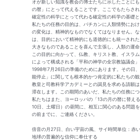
オが新しい知識を教会の博士たちに示したことにも
の暦」にとって代えることです。ここでもたらされ
確定性の科学にとって代わる確定性の科学の基礎と
私たちの任務の目的は、バチカンに人類情勢におけ
の変化は、精神的なものでなくてはなりません。な
は、目的において精神的にも道徳的にも統一された
大きなものであることを喜んで主張し、人類の運命
この目的に向かって、仏教、キリスト教、イスラム
によって構成される「平和の神学の全宗教協議会」(The Ec
1998年7月26日の準備のためにあります。その
能停止」に関しても根本的かつ肯定的に私たちの観
教皇と司教科学アカデミーとの謁見を求める請願は、
滞在します。この期間のあいだ、私たちの任務につ
私たちはまた、ヨーロッパの「13の月の暦に替える
10日、土曜日）の昼間に、相互に関心のある問題
の前までに、ご連絡ください。
倍音の月27日、白い宇宙の風、サイ時間単位：赤
地球の普遍的な信仰に奉仕する