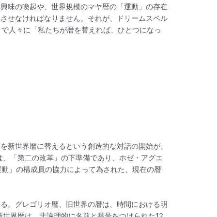
る興味の喚起や、世界規模のマヤ暦の「運動」の存在
達させなければなりません。それが、ドリームスペル
こで人々に「私たちが暦を替えれば、ひとつになっ
暦を新世界暦に替えるという創造的な対話の開始が、
業は、「第二の改革」の下準備であり、ホゼ・アグエ
運動」の構成員の協力によって為された、現在の暦
ある。グレゴリオ暦、旧世界の暦は、時間における明
新世界暦は、非論理的に名前と番号をつけられた12