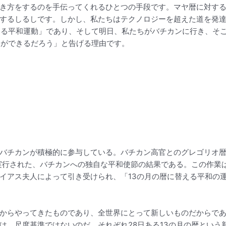
き方をするのを手伝ってくれるひとつの手段です。マヤ暦に対す
するしるしです。しかし、私たちはテクノロジーを超えた道を発
える平和運動」であり、そして明日、私たちがバチカンに行き、そ
ことができるだろう」と告げる理由です。
バチカンが積極的に参与している。バチカン高官とのグレゴリオ
だに実行された、バチカンへの独自な平和使節の結果である。この作
イアス夫人によって引き受けられ、「13の月の暦に替える平和の
からやってきたものであり、全世界にとって新しいものだからで
は、尺度基準ではないのだ。それぞれ28日ある13の月の暦という