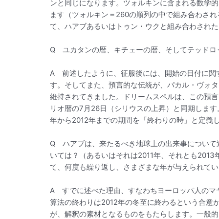
ンと同じになります。ツォルキンに含まれる数学的
ます（ツォルキン＝260の順列の中で組み合わされる
て、ハアブあるいはトゥン・ウクと組み合わされた
Q ユカタンの暦、キチェーの暦、そしてテッドロ
A 前述したように、征服後には、開始の日付に関
す。そしてまた、預言的な伝統が、パカル・ヴォタ
維持されてきました。ドリームスペルは、この預言
リオ暦の7月26日（シリウスの上昇）と同期しま
年から2012年までの期間を「終わりの時」と定義
Q ハアブは、来たるべき地球上の出来事について述
いては？（あるいはそれは2011年、それとも20
て、何度も繰り返し、さまざまな年が与えられてい
A すでに述べた理由、すなわちヨーロッパ人のマ
算法の終わりは2012年の冬至に終わるという合
が、解釈の素材となるものをもたらします。一般的