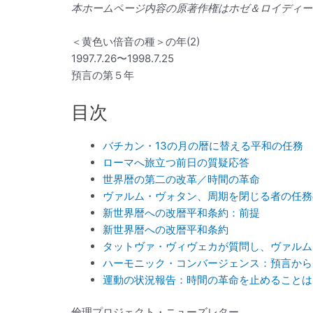
本ホームページ内容の原著作権はホゼ＆ロイディー
＜黄色い倍音の種＞の年(2)
1997.7.26〜1998.7.25
預言の第５年
目次
バチカン・13の月の暦に替える平和の任務
ローマへ旅立つ前日の質疑応答
世界暦の第二の改革／時間の革命
ヴァルム・ヴォタン、周期を閉じる者の任務
新世界暦への改暦平和条約：前提
新世界暦への改暦平和条約
タットヴァ・ヴィヴェカが質問し、ヴァルム
ハーモニック・コンバージェンス：預言から
運動の状況報告：時間の革命を止めることは
倫理プロジェクト・ニューズレター