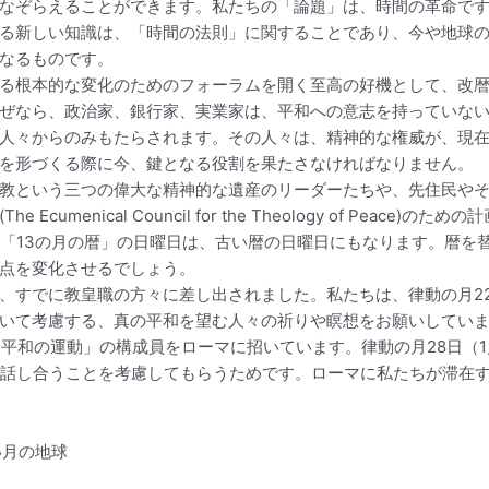
なぞらえることができます。私たちの「論題」は、時間の革命です
る新しい知識は、「時間の法則」に関することであり、今や地球
なるものです。
る根本的な変化のためのフォーラムを開く至高の好機として、改
ぜなら、政治家、銀行家、実業家は、平和への意志を持っていな
人々からのみもたらされます。その人々は、精神的な権威が、現
を形づくる際に今、鍵となる役割を果たさなければなりません。
教という三つの偉大な精神的な遺産のリーダーたちや、先住民や
umenical Council for the Theology of Pea
日、「13の月の暦」の日曜日は、古い暦の日曜日にもなります。暦を
点を変化させるでしょう。
すでに教皇職の方々に差し出されました。私たちは、律動の月22日
いて考慮する、真の平和を望む人々の祈りや瞑想をお願いしてい
平和の運動」の構成員をローマに招いています。律動の月28日（1
を話し合うことを考慮してもらうためです。ローマに私たちが滞在す
い月の地球