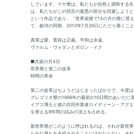
しています。マヤ暦は、私たちが自然と調和する生
は、私たちがこの預言の最悪の部分を回避しようと
という作品であり、「世界規模で13の月の暦に替
て、銀河の同期、2013年7月26日にたどり着く
真実は愛。寛容は正義。平和は永遠。
ヴァルム・ヴォタンとボロン・イク
■共振の月4日
世界暦と第二の改革
時間の革命
第二の改革はちょうどはじまったばかりで、今度は
グレゴリオ暦の1998年の最初の10日間のあい
イアス博士と彼の共同作業者ロイディーン・アグエ
を替える8年間の試みの頂上を占める。
新世界暦がこのように呼ばれるのは、それが新世界
らかな過ちを永続させることにほかならない。それ