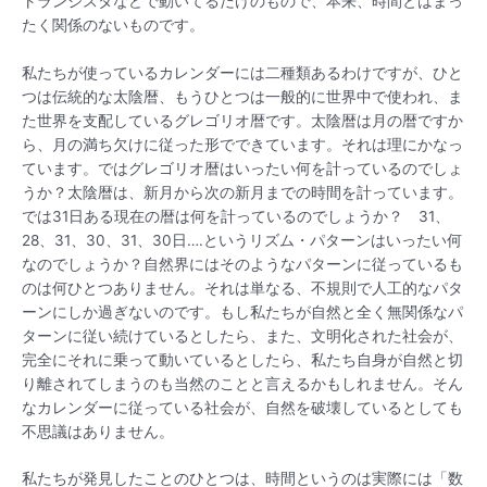
トランジスタなどで動いてるだけのもので、本来、時間とはまっ
たく関係のないものです。
私たちが使っているカレンダーには二種類あるわけですが、ひと
つは伝統的な太陰暦、もうひとつは一般的に世界中で使われ、ま
た世界を支配しているグレゴリオ暦です。太陰暦は月の暦ですか
ら、月の満ち欠けに従った形でできています。それは理にかなっ
ています。ではグレゴリオ暦はいったい何を計っているのでしょ
うか？太陰暦は、新月から次の新月までの時間を計っています。
では31日ある現在の暦は何を計っているのでしょうか？ 31、
28、31、30、31、30日….というリズム・パターンはいったい何
なのでしょうか？自然界にはそのようなパターンに従っているも
のは何ひとつありません。それは単なる、不規則で人工的なパタ
ーンにしか過ぎないのです。もし私たちが自然と全く無関係なパ
ターンに従い続けているとしたら、また、文明化された社会が、
完全にそれに乗って動いているとしたら、私たち自身が自然と切
り離されてしまうのも当然のことと言えるかもしれません。そん
なカレンダーに従っている社会が、自然を破壊しているとしても
不思議はありません。
私たちが発見したことのひとつは、時間というのは実際には「数