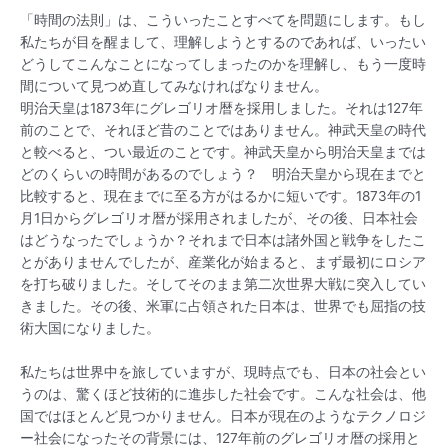
「時間の法則」は、こういったことすべてを問題にします。もし
私たちが目を醒まして、理解しようとするのであれば、いったい
どうしてこんなことになってしまったのかを理解し、もう一度時
間について見つめ直してみなければなりません。
明治天皇は1873年にグレゴリオ暦を採用しました。それは127年
前のことで、それほど昔のことではありません。神武天皇の時代
と較べると、つい最近のことです。神武天皇から明治天皇までは
どのくらいの時間があるのでしょう？ 明治天皇から現在までと
比較すると、現在までに至る方がはるかに短いです。1873年の1
月1日からグレゴリオ暦が採用されましたが、その後、日本社会
はどうなったでしょうか？それまで日本は諸外国と戦争をしたこ
とがありませんでしたが、産業化が始まると、まず最初にロシア
を打ち破りました。そしてそのまま第二次世界大戦に突入してい
きました。その後、米軍に占領された日本は、世界でも屈指の技
術大国になりました。
私たちは世界中を旅していますが、現時点でも、日本の社会とい
うのは、驚くほど技術的に進歩した社会です。こんな社会は、他
国ではほとんど見つかりません。日本が現在のようなテクノロジ
ー社会になったその背景には、127年前のグレゴリオ暦の採用と