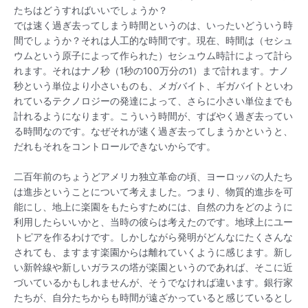
たちはどうすればいいでしょうか？
では速く過ぎ去ってしまう時間というのは、いったいどういう時
間でしょうか？それは人工的な時間です。現在、時間は（セシュ
ウムという原子によって作られた）セシュウム時計によって計ら
れます。それはナノ秒（1秒の100万分の1）まで計れます。ナノ
秒という単位より小さいものも、メガバイト、ギガバイトといわ
れているテクノロジーの発達によって、さらに小さい単位までも
計れるようになります。こういう時間が、すばやく過ぎ去ってい
る時間なのです。なぜそれが速く過ぎ去ってしまうかというと、
だれもそれをコントロールできないからです。
二百年前のちょうどアメリカ独立革命の頃、ヨーロッパの人たち
は進歩ということについて考えました。つまり、物質的進歩を可
能にし、地上に楽園をもたらすためには、自然の力をどのように
利用したらいいかと、当時の彼らは考えたのです。地球上にユー
トピアを作るわけです。しかしながら発明がどんなにたくさんな
されても、ますます楽園からは離れていくように感じます。新し
い新幹線や新しいガラスの塔が楽園というのであれば、そこに近
づいているかもしれませんが、そうでなければ違います。銀行家
たちが、自分たちからも時間が遠ざかっていると感じているとし