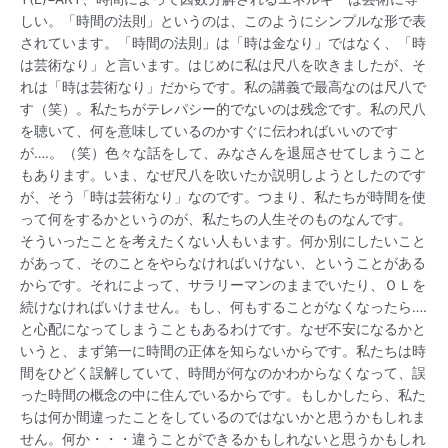
しい。「時間の法則」というのは、このようにシンプルな形で表
されています。「時間の法則」は「時は金なり」ではなく、「時
は芸術なり」と言います。はじめに私は尺八を吹きましたが、そ
れは「時は芸術なり」だからです。私の講義で最高なのは尺八で
す（笑）。私たちがテレパシー的でないのは残念です。私の尺八
を聴いて、何を意味しているのかすぐに伝わればいいのです
が….。（笑）色々な話をして、みなさんを退屈させてしまうこと
もあります。いま、なぜ尺八を吹いたか説明しようとしたのです
が、そう「時は芸術なり」なのです。つまり、私たちが時間を使
って何をするかというのが、私たちの人生そのものなんです。
そういったことを考えたくない人もいます。何か別にしたいこと
があって、そのことをやらなければいけない、ということがある
からです。それによって、サラリーマンのままでいたり、ＯＬを
続けなければいけません。もし、何もすることがなくなったら….
と心配になってしまうこともあるわけです。なぜ不安になるかと
いうと、まず第一に時間の正体を知らないからです。私たちは時
間をひどく誤解していて、時間が何なのかわからなくなって、誤
った時間の概念の中に住んでいるからです。もしかしたら、私た
ちは何か間違ったことをしているのではないかと思うかもしれま
せん。何か・・・違うことができるかもしれないと思うかもしれ