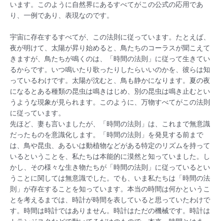
います。このように自然界にあるすべてがこの公式の応用であ
り、一例であり、表現なのです。
宇宙に存在するすべてが、この法則に従っています。たとえば、
夜が明けて、太陽が昇り始めると、鳥たちのコーラスが聞こえて
きますが、鳥たちが鳴くのは、「時間の法則」に従って生きてい
るからです。いつ鳴いたり歌ったりしたらいいのかを、彼らは知
っているわけです。太陽が沈むと、鳥も静かになります。夏の夜
になるとある種類の昆虫は鳴きはじめ、別の昆虫は鳴き止むとい
うような現象が見られます。このように、万物すべてがこの法則
に従っています。
先ほど、妻も言いましたが、「時間の法則」は、これまで無意識
だったものを意識化します。「時間の法則」を発見する前まで
は、鳥や昆虫、あるいは動植物などがある特定のリズムを持って
いるということを、私たちは本能的に漠然と知っていました。し
かし、その様々な生き物たちが「時間の法則」に従っているとい
うことに関しては無意識でした。でも、いま私たちは「時間の法
則」が存在することを知っています。本当の時間は何かというこ
とを考えるまでは、時計が時間を表していると思っていたわけで
す。時間は時計ではありません。時計はただの機械です。時計は