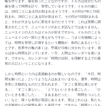
輪を作ります。最近知ったことなのですが、イルカは自分たちの
歯を使って時間を計り、管理しているそうです。イルカの歯に
は、28日ごとにある印が刻まれるそうです。その印が1年に13回
刻まれ、28日ごとにある印が刻まれて、その印が13回刻まれる
と、それが大きなものに変化するのだそうです。これは実際に調
査されたことで、ニューエイジのおとぎ話などではありません。
ニューエイジの人たちはイルカが好きですから、イルカのことを
ニューエイジの一部だと考えがちですが….。つまり生物種によっ
ては、時間を管理し計測するという機能が、体内にあるというこ
とです。世界中の亀の多くは、甲羅が13枚に分かれています。彼
らは自ら時間を計っています。一方、人間はカレンダーを使いま
す。ですから、カレンダーが「時間の法則」を理解する上での最
初の入口ということになります。
しかし時間というのは直接触るのが難しいものです。「今日、時
間を触ったよ」というような人はあまりいません。通常、時間は
非常に主観的なものだと言われます。「すごく退屈な感じがす
る」、「すごく楽しい」、「とてもいいときを過ごした」、「ひ
どいときを過ごした」、「まあまあだった」、「時間をつぶした
い」など、様々な表現が英語にあります。実はこれらは、私たち
の主観的な心の状態を表した表現です。ですから「時間というも