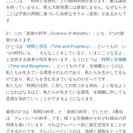
ここには、「時間と道徳性」との相関関係があります。象は議会
を持っていません。鳥も大統領選には参加しません。なぜならそ
こには宇宙の周期に基づいた自然なモラル（道徳）があるからで
す。
2） この「道徳の科学（Science of Morality）」にも、2つの側
面があります。
ひとつは「
時間と預言（Time and Prophecy）
」というもの い
つの時代にも、「そんなことをしていると、いまにこうなるよ」
と忠告する使者や預言者がいます。もうひとつは「
時間と生物圏
（Time and Biosphere）
」というものです。生物圏というのは、
私たちが生きている環境そのものであり、私たちを生かしてるも
のであり、私たちを含む生きているもののすべてです。
私たちが「時間の法則」に対しての気づきを深め、よく知るよう
になればなるほど、私たちが生きている環境、生物圏に対しても
意識を深めていくことができるようになります。
最初の2つは「時間の科学」と「道徳の科学」でしたが、3番目
は「テレパシーの科学」です。様々な生物種がそれぞれ独自の共
同体を築いています。それはテレパシー的に相互交流することが
できるからです。テレパシーというのは、地球と調和をとって生