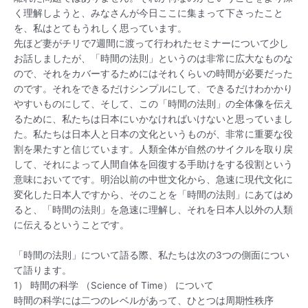
く理解しようと、みなさんが今日ここに集まって下さったこと
を、私はとてもうれしく思っています。
先ほど妻がチリで7週間に渡って行われたセミナーについて少し
お話しましたが、「時間の法則」というのは非常に広大なものな
ので、それをカバーするためにはそれくらいの時間が必要だった
のです。それをできるだけシンプルにして、できるだけわかかり
やすいものにして、そして、この「時間の法則」の全体像を伝え
るために、私たちは日本にいかなければいけないと思っていまし
た。私たちは日本人と日本の文化というものが、非常に重要な役
割を果たすと信じています。人類全体が自然のサイクルを取り戻
して、それによって人間自体を回復する手助けをする役割という
意味においてです。明治以前の中世文化から、急速に現代文化に
変化した日本人ですから、そのことを「時間の法則」にあてはめ
ると、「時間の法則」を急速に理解し、それを日本人以外の人類
に伝えるということです。
「時間の法則」について語る際、私たちは次の3つの側面につい
て語ります。
1） 時間の科学 （Science of Time） について
時間の科学には二つのレベルがあって、ひとつは周期性秩序