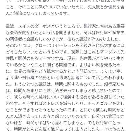
す。しかし彼らが前提として受け入れてしまっているものがある
こと、そのことに気がついていないために、先入観とか偏見を含
んだ議論になってしまっています。
最近、スイスのダーボスというところで、銀行家たちのある重要
な会議が開かれたという話を聞きました。それは銀行家や産業界
の関係者の会議らしいのですが、彼らの議題が2つありました。
そのひとつは、グローバリゼーションを今後さらに拡大するには
どうしたらいいかというものです。実際にはこれもアマゾンの先
住民と関係のあるテーマですね。現在、先住民がどうやって生き
ているかということに関する問題です。よりよい靴を売るため
に、世界の市場をどう拡大するかという問題です。よりよい車、
より速い飛行機の開発という退屈な話題について話し合われまし
た。もうひとつの議題は、時間に関するものでした。銀行家たち
は、時間があまりにも速く過ぎ去ってしまうと感じていたので
す。彼らも時間の意味について理解する必要があると感じていた
のです。そうすればストレスを減らしたり、もっとゴルフを楽し
むことができるだろうと思ったのです。とにかく彼らは時間がど
んどん過ぎ去ってしまうと感じていたのです。自分では管理でき
ないほど、時間がすばやく流れてしまうと。でも銀行家にとっ
て、時間がどんどん速く過ぎ去ってしまうとしたら、その他の人