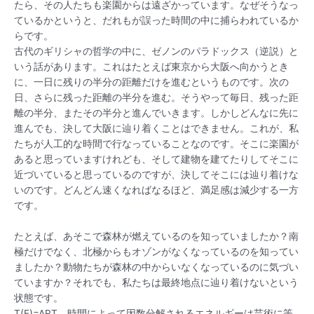
たら、その人たちも楽園からは遠ざかっています。なぜそうなっ
ているかというと、だれもが誤った時間の中に捕らわれているか
らです。
古代のギリシャの哲学の中に、ゼノンのパラドックス（逆説）と
いう話があります。これはたとえば東京から大阪へ向かうとき
に、一日に残りの半分の距離だけを進むというものです。次の
日、さらに残った距離の半分を進む。そうやって毎日、残った距
離の半分、またその半分と進んでいきます。しかしどんなに先に
進んでも、決して大阪に辿り着くことはできません。これが、私
たちが人工的な時間で行なっていることなのです。そこに楽園が
あると思っていますけれども、そして建物を建てたりしてそこに
近づいていると思っているのですが、決してそこには辿り着けな
いのです。どんどん速くなればなるほど、満足感は減少する一方
です。
たとえば、あそこで森林が燃えているのを知っていましたか？南
極だけでなく、北極からもオゾンがなくなっているのを知ってい
ましたか？動物たちが森林の中からいなくなっているのに気づい
ていますか？それでも、私たちは最終地点に辿り着けないという
状態です。
T(E)=ART、時間によって因数分解されるエネルギーは芸術に等