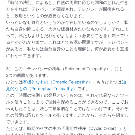
「時間の法則」によると、自然の周期に応じた調和のとれた生き
方をすれば、テレパシーが回復され、テレパシーが回復される
と、政府というものが必要なくなります。
いったいなぜ政府というものが存在しているのでしょうか？ 私
たち自身の間にある、大きな緩衝材みたいなものです。それによ
って、私たちよりもだれかがよりよく（必要なことを）知ってい
るとかがわかります。これはとても深い問題ですが、テレパシー
があると、私たちは自分自身のことも理解し、何が必要かも直接
にわかってきます。
3） この「テレパシーの科学（Science of Telepathy）」にも、
2つの側面があります。
ひとつは
有機的なもの（Organic Telepathy）
、もうひとつは
知
覚的なもの（Perceptual Telepathy）
です。
この「時間の法則」の発見というものは、それぞれ異なったツー
ルを使うことによって理解を深めることができるので、ここでお
伝えしたことは、決して抽象的なことではないわけです。それぞ
れの段階に応じたツールがあります。これから、それらを紹介し
ていきます。
たとえば、時間の科学の中の「周期性秩序（Cyclic Order）」と
いうものを取り上げると、＜13の月の暦＞というものに焦点があ