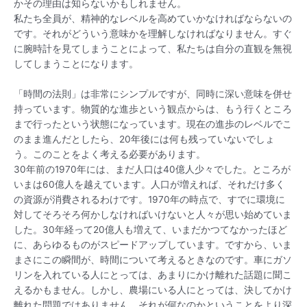
かその理由は知らないかもしれません。
私たち全員が、精神的なレベルを高めていかなければならないの
です。それがどういう意味かを理解しなければなりません。すぐ
に腕時計を見てしまうことによって、私たちは自分の直観を無視
してしまうことになります。
「時間の法則」は非常にシンプルですが、同時に深い意味を併せ
持っています。物質的な進歩という観点からは、もう行くところ
まで行ったという状態になっています。現在の進歩のレベルでこ
のまま進んだとしたら、20年後には何も残っていないでしょ
う。このことをよく考える必要があります。
30年前の1970年には、まだ人口は40億人少々でした。ところが
いまは60億人を越えています。人口が増えれば、それだけ多く
の資源が消費されるわけです。1970年の時点で、すでに環境に
対してそろそろ何かしなければいけないと人々が思い始めていま
した。30年経って20億人も増えて、いまだかつてなかったほど
に、あらゆるものがスピードアップしています。ですから、いま
まさにこの瞬間が、時間について考えるときなのです。車にガソ
リンを入れている人にとっては、あまりにかけ離れた話題に聞こ
えるかもません。しかし、農場にいる人にとっては、決してかけ
離れた問題ではありません。それが何なのかということをより深