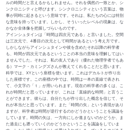
ルの時間だと言えるかもしれません。それを偶然の一致とか、シ
ンクロニシティと呼びます。シンクロニシティという言葉は、物
事が同時に起きるという意味です。それは、私たちの心には特別
な意味を持っています。しかし、そういったレベルの現象は、な
かなか全体像を把握しづらいものです。
アインシュタインは「時間は四次元である」と言いました。空間
は三次元で、4番目の次元として時間があるという考え方です。
しかしながらアインシュタインや彼を含めたそれ以降の科学者
も、時間が四次元であるということの本当の意味を理解してはい
ませんでした。それは、私の友人であり（優れた物理学者でもあ
る）マーク・カミングズさんが教えてくれることだと思います。
科学では、XYという座標を使います。これはデカルトが作り出
した座標です。この座標の中では、時間は一本の直線で表され
て、小文字の「ｔ」が用いられます。現在の科学者の多くは、こ
れが時間だと思っていますが、これは「直線的な時間」と言うこ
とができます。彼らは、自分たちが作り出した概念を信じて、そ
れが本当だと思っています。また「時間の矢」という表現があり
ますが、科学者は時間が逆行するのかどうかということを議論を
しています。時間の矢は、一方向にしか進まないのかどうか、ま
た過去にも遡っていくのかどうかということを議論をしていま