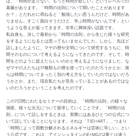
は、「時間が足りない。もっと時間が欲しい」というレベルでの
葛藤があります。「時間の法則について聞いたことがあります
か？」とだれかに尋ねると「勉強したい思うんだけど、時間があ
りません。すごく面白そうだけど、学ぶ時間がないんです」とい
うような答えが返ってきます。非常に興味深い話題です。
私自身も、決して最初から「時間の法則」から生じた様々な研究
をするようになるとは思ってもいませんでした。しかし、先ほど
話しましたように、マヤの暦や文明について研究するうちに、時
間そのものについて考えるようになってきたのです。そして、時
間をどのように捉えたらいいのかと考えるようになりました。な
ぜマヤの人たちは17種類もの暦を使っていたのだろうかとか、彼
らは時間についてまったく別の考え方をしていたのではないだろ
うかとか。また、現在私たちが見失っていることがあるのではな
いのだろうかということを考えたのです。
この7日間にわたるセミナーの目的は、「時間の法則」の様々な
側面、様々な次元について探求していくことです。「時間の法
則」について話しをするときは、実際にはあるひとつの公式につ
いて話していることになります。それは「T(E)=ART」、つまり
「時間によって因数分解されるエネルギーは芸術に等しい」とい
う公式です。これは、アインシュタインのE=MCの2乗とは違う