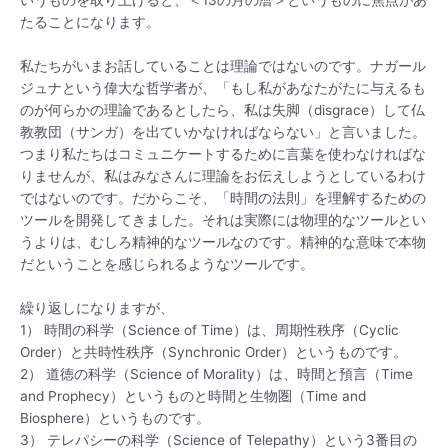
たることになります。
私たちがいまお話していることは理論ではないのです。ナガール
ジュナという偉大な哲学者が、「もし私があなたがたに与えるも
のが何らかの理論であるとしたら、私は失脚（disgrace）して仏
教教団（サンガ）を出ていかなければならない」と言いました。
つまり私たちはコミュニケートするために言葉を使わなければな
りませんが、私はみなさんに理論をお伝えしようとしているわけ
ではないのです。だからこそ、「時間の法則」を理解するための
ツールを開発してきました。それは実際には物理的なツールとい
うよりは、むしろ精神的なツールなのです。精神的な意味で本物
だということを感じられるようなツールです。
繰り返しになりますが、
1） 時間の科学（Science of Time）は、周期性秩序（Cyclic
Order）と共時性秩序（Synchronic Order）というものです。
2） 道徳の科学（Science of Morality）は、時間と預言（Time
and Prophecy）というものと時間と生物圏（Time and
Biosphere）というものです。
3） テレパシーの科学（Science of Telepathy）という3番目の