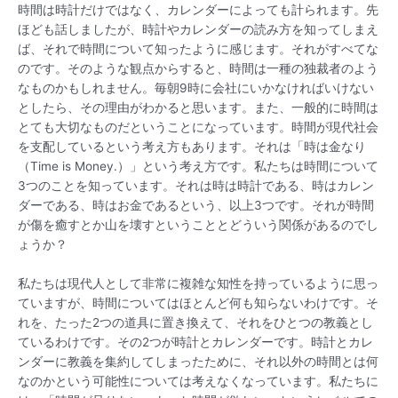
時間は時計だけではなく、カレンダーによっても計られます。先
ほども話しましたが、時計やカレンダーの読み方を知ってしまえ
ば、それで時間について知ったように感じます。それがすべてな
のです。そのような観点からすると、時間は一種の独裁者のよう
なものかもしれません。毎朝9時に会社にいかなければいけない
としたら、その理由がわかると思います。また、一般的に時間は
とても大切なものだということになっています。時間が現代社会
を支配しているという考え方もあります。それは「時は金なり
（Time is Money.）」という考え方です。私たちは時間について
3つのことを知っています。それは時は時計である、時はカレン
ダーである、時はお金であるという、以上3つです。それが時間
が傷を癒すとか山を壊すということとどういう関係があるのでし
ょうか？
私たちは現代人として非常に複雑な知性を持っているように思っ
ていますが、時間についてはほとんど何も知らないわけです。そ
れを、たった2つの道具に置き換えて、それをひとつの教義とし
ているわけです。その2つが時計とカレンダーです。時計とカレ
ンダーに教義を集約してしまったために、それ以外の時間とは何
なのかという可能性については考えなくなっています。私たちに