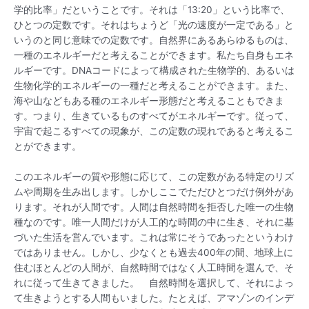
学的比率」だということです。それは「13:20」という比率で、
ひとつの定数です。それはちょうど「光の速度が一定である」と
いうのと同じ意味での定数です。自然界にあるあらゆるものは、
一種のエネルギーだと考えることができます。私たち自身もエネ
ルギーです。DNAコードによって構成された生物学的、あるいは
生物化学的エネルギーの一種だと考えることができます。また、
海や山などもある種のエネルギー形態だと考えることもできま
す。つまり、生きているものすべてがエネルギーです。従って、
宇宙で起こるすべての現象が、この定数の現れであると考えるこ
とができます。
このエネルギーの質や形態に応じて、この定数がある特定のリズ
ムや周期を生み出します。しかしここでただひとつだけ例外があ
ります。それが人間です。人間は自然時間を拒否した唯一の生物
種なのです。唯一人間だけが人工的な時間の中に生き、それに基
づいた生活を営んでいます。これは常にそうであったというわけ
ではありません。しかし、少なくとも過去400年の間、地球上に
住むほとんどの人間が、自然時間ではなく人工時間を選んで、そ
れに従って生きてきました。 自然時間を選択して、それによっ
て生きようとする人間もいました。たとえば、アマゾンのインデ