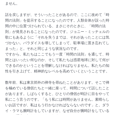
ません。
話を戻しますが、そういったことがあるので、ここに改めて「時
間の法則」を提示することになったのです。人類全体が誤った時
間の中に位置づけられている、まさにそのときに、「時間の法
則」が発見されることになったのです。ジョニー・ミッチェルの
歌にもあるように「それを失うまでは、それがあったことには気
づかない。パラダイスを壊してしまって、駐車場に置き忘れてし
まった」と。それと同じような状況なのです。
ですから、私たちはここでもう一度「時間の法則」を通して、時
間とはいったい何なのか、そして私たちは惑星地球に対して何が
できるのかということを理解しなければなりません。私たちの知
性を引き上げて、精神的なレベルを高めていくということです。
数年前、私は東京郊外の禅寺を尋ねたことがあります。そこで禅
を極めている僧侶たちと一緒に座って、時間について話したこと
があります。しばらくすると、ひとりの僧侶が時計に目をやって
私にこう言うのです。「もう私には時間がありません。素晴らし
いお話ですが、私はもう行かなければならないのです」と。ダラ
イ・ラマも腕時計をしていますが、なぜ自分が腕時計をしている