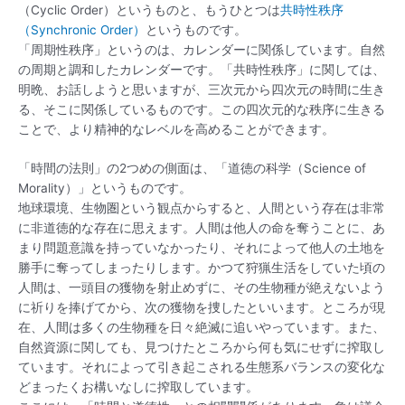
（Cyclic Order）というものと、もうひとつは
共時性秩序
（Synchronic Order）
というものです。
「周期性秩序」というのは、カレンダーに関係しています。自然
の周期と調和したカレンダーです。「共時性秩序」に関しては、
明晩、お話しようと思いますが、三次元から四次元の時間に生き
る、そこに関係しているものです。この四次元的な秩序に生きる
ことで、より精神的なレベルを高めることができます。
「時間の法則」の2つめの側面は、「道徳の科学（Science of
Morality）」というものです。
地球環境、生物圏という観点からすると、人間という存在は非常
に非道徳的な存在に思えます。人間は他人の命を奪うことに、あ
まり問題意識を持っていなかったり、それによって他人の土地を
勝手に奪ってしまったりします。かつて狩猟生活をしていた頃の
人間は、一頭目の獲物を射止めずに、その生物種が絶えないよう
に祈りを捧げてから、次の獲物を捜したといいます。ところが現
在、人間は多くの生物種を日々絶滅に追いやっています。また、
自然資源に関しても、見つけたところから何も気にせずに搾取し
ています。それによって引き起こされる生態系バランスの変化な
どまったくお構いなしに搾取しています。