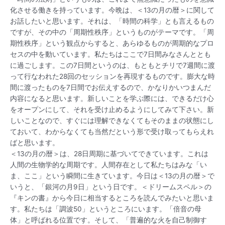
化させる働きを持っています。今晩は、＜13の月の暦＞に関して
お話したいと思います。それは、「時間の科学」とも言えるもの
ですが、その中の「周期性秩序」というものがテーマです。「周
期性秩序」という観点からすると、あらゆるものが周期的なプロ
セスの中を動いています。私たちはここで7日間みなさんととも
に過ごします。この7日間というのは、もともとチリで7週間に渡
って行なわれた28回のセッションを再現するものです。膨大な時
間に渡ったものを7日間でお伝えするので、かなりかいつまんだ
内容になると思います。新しいことを学ぶ際には、できるだけ心
をオープンにして、それを受け止めるようにしてみて下さい。新
しいことなので、すぐには理解できなくてもそのままの状態にし
ておいて、わからなくても当然だという形で受け取ってもらえれ
ばと思います。
＜13の月の暦＞は、28日周期に基づいてできています。これは
人間の生物学的な周期です。人間存在として私たちはみな「い
ま、ここ」という瞬間に生きています。今日は＜13の月の暦＞で
いうと、「銀河の月9日」という日です。＜ドリームスペル＞の
『キンの書』から今日に相当するところを読んでみたいと思いま
す。私たちは「調波50」というところにいます。「倍音の母
体」と呼ばれる位置です。そして、「普遍的な火を自己制御す