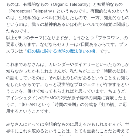
ものは、有機的なもの（Organic Telepathy）と知覚的なもの
（Perceptual Telepathy）というものです。有機的なものという
のは、生物学的なレベルに対応したもので、一方、知覚的なもの
というのは、我々の精神的あるいは心的レベルでの知覚に関係し
たものです。
以上が6つのテーマになりますが、もうひとつ「プラスワン」の
要素があります。なぜならセミナーは7日間あるからです。プラ
スワンは「
虹の橋に関する地球の魔法使いの術
」です。
これまでみなさんは、カレンダーやダイアリーといったものしか
知らなかったかもしれませんが、私たちがここで「時間の法則」
の話をしているのは、それ以上のものがあるということをお知ら
せしたいからです。もっと現実的なプロジェクトが存在するとい
うことを、併せて知ってもらえればと思っています。ちょうど、
アインシュタインのE=MCの2乗が原子爆弾の開発に貢献したよ
うに、T(E)=ARTという「時間の法則」の公式を「虹の橋」に応
用するということです。
みなさんにとっては空想的なものに思えるかもしれませんが、世
界中にこれを広めるということは、とても重要なことだと考えて