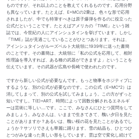
ものですが、それ以上のことを教えてくれるものです。応用分野
も異なっています。たとえば、E=MCの2乗は、色々な形で応用
されましたが、中でも特筆すべきは原子爆弾を作るのに役立った
公式だということです。たとえばアメリカの『TIME』という雑
誌では、今世紀の人にアインシュタインを挙げています。しかし
『TIME』誌が見過ごしていることがひとつあります。それは、
アインシュタインがルーズベルト大統領に1939年に送った書簡
のことです。その書簡は、大統領に「私の公式を応用して、相対
性理論を導入すれば、ある種の武器ができますよ」ということを
伝えています。その武器が広島や長崎で使われたのです。
ですから新しい公式が必要なんです。もっと物事をホジティブに
するような、別の公式が必要なのです。この公式（E=MC^2）は
消してしまって、別の公式を試してみましょう。この方がずっと
短いですし。T(E)=ART、時間によって因数分解されるエネルギ
ーは芸術に等しい….です。ここで、みなさんにひとつ質問をして
みましょう。みなさんは、いままで生きてきて、醜い夕日を見た
ことがありますか？あるいは、醜い桜の花を見たことがあるでし
ょうか？サソリでさえも華麗に踊ります。雪の結晶も、ひとつひ
とつがみな違った美しい形をしています。雲は空で変化し続けて