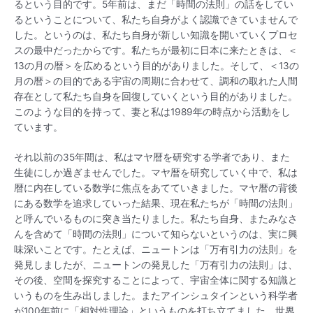
るという目的です。5年前は、まだ「時間の法則」の話をしてい
るということについて、私たち自身がよく認識できていませんで
した。というのは、私たち自身が新しい知識を開いていくプロセ
スの最中だったからです。私たちが最初に日本に来たときは、＜
13の月の暦＞を広めるという目的がありました。そして、＜13の
月の暦＞の目的である宇宙の周期に合わせて、調和の取れた人間
存在として私たち自身を回復していくという目的がありました。
このような目的を持って、妻と私は1989年の時点から活動をし
ています。
それ以前の35年間は、私はマヤ暦を研究する学者であり、また
生徒にしか過ぎませんでした。マヤ暦を研究していく中で、私は
暦に内在している数学に焦点をあてていきました。マヤ暦の背後
にある数学を追求していった結果、現在私たちが「時間の法則」
と呼んでいるものに突き当たりました。私たち自身、またみなさ
んを含めて「時間の法則」について知らないというのは、実に興
味深いことです。たとえば、ニュートンは「万有引力の法則」を
発見しましたが、ニュートンの発見した「万有引力の法則」は、
その後、空間を探究することによって、宇宙全体に関する知識と
いうものを生み出しました。またアインシュタインという科学者
が100年前に「相対性理論」というものを打ち立てました。世界