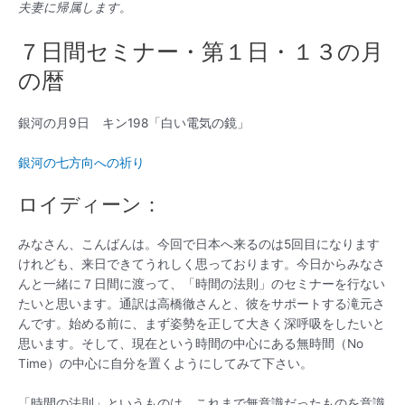
ニ
夫妻に帰属します。
ュ
７日間セミナー・第１日・１３の月
の暦
ー
銀河の月9日 キン198「白い電気の鏡」
銀河の七方向への祈り
ロイディーン：
みなさん、こんばんは。今回で日本へ来るのは5回目になります
けれども、来日できてうれしく思っております。今日からみなさ
んと一緒に７日間に渡って、「時間の法則」のセミナーを行ない
たいと思います。通訳は高橋徹さんと、彼をサポートする滝元さ
んです。始める前に、まず姿勢を正して大きく深呼吸をしたいと
思います。そして、現在という時間の中心にある無時間（No
Time）の中心に自分を置くようにしてみて下さい。
「時間の法則」というものは、これまで無意識だったものを意識