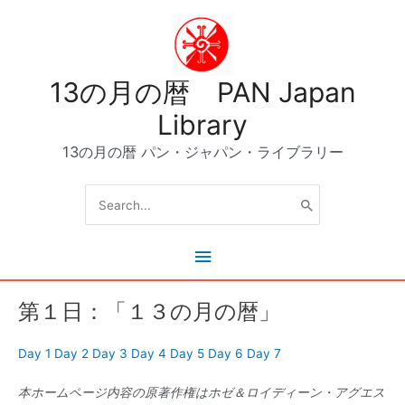
内
容
を
ス
13の月の暦 PAN Japan
キ
ッ
Library
プ
13の月の暦 パン・ジャパン・ライブラリー
Search
for:
メ
イ
第１日：「１３の月の暦」
ン
Day 1
Day 2
Day 3
Day 4
Day 5
Day 6
Day 7
メ
本ホームページ内容の原著作権はホゼ＆ロイディーン・アグエス