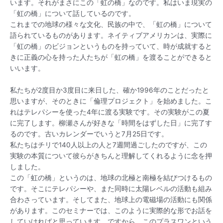
います。それがまさにこの「虹の橋」なのです。私はいま現実の
「虹の橋」について話しているのです。
これまでの地球の様々な文化、民族の中で、「虹の橋」について
語られているものがあります。ネイティブアメリカンは、実際に
「虹の橋」のビジョンというものを持っていて、時が成就すると
きに正義の心を持った人たちが「虹の橋」を渡ることができると
いいます。
私たちが2度目か3度目に来日した、確か1996年のことだったと
思いますが、そのときに「倫理プロジェクト」を始めました。こ
れはテレパシーを使った4年に渡る実験です。その実験がこの夏
に完了します。柳瀬さんが好きな「時間をはずした日」に完了す
るのです。古いカレンダーでいうと7月25日です。
私たちはチリで140人以上の人と7週間過ごしたのですが、この
実験の本質について彼らがきちんと理解してくれるように念を押
しました。
この「虹の橋」というのは、地球の北極と南極を結びつけるもの
です。そこにテレパシーや、また同時に太陽レベルの活動も組み
合わさっています。そしてまた、地球上の電磁場の活動にも関係
があります。このセミナーでは、このように実際的な形でお話を
していければと思っています。ですから、このプラスワンという