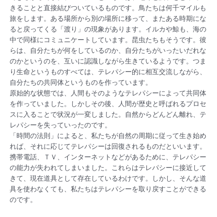
きることと直接結びついているものです。鳥たちは何千マイルも
旅をします。ある場所から別の場所に移って、またある時期にな
ると戻ってくる「渡り」の現象があります。イルカや鯨も、海の
中で同様にコミュニケートしています。昆虫たちもそうです。彼
らは、自分たちが何をしているのか、自分たちがいったいだれな
のかというのを、互いに認識しながら生きているようです。つま
り生命というものすべては、テレパシー的に相互交流しながら、
自分たちの共同体というものを作っています。
原始的な状態では、人間もそのようなテレパシーによって共同体
を作っていました。しかしその後、人間が歴史と呼ばれるプロセ
スに入ることで状況が一変しました。自然からどんどん離れ、テ
レパシーを失っていったのです。
「時間の法則」によると、私たちが自然の周期に従って生き始め
れば、それに応じてテレパシーは回復されるものだといいます。
携帯電話、ＴＶ、インターネットなどがあるために、テレパシー
の能力が失われてしまいました。これらはテレパシーに接近して
きて、現在道具として存在しているわけです。しかし、そんな道
具を使わなくても、私たちはテレパシーを取り戻すことができる
のです。