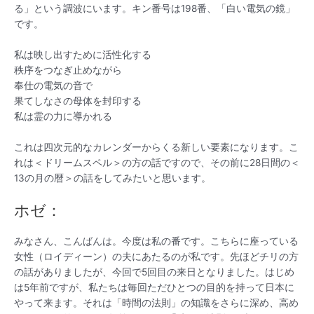
る」という調波にいます。キン番号は198番、「白い電気の鏡」
です。
私は映し出すために活性化する
秩序をつなぎ止めながら
奉仕の電気の音で
果てしなさの母体を封印する
私は霊の力に導かれる
これは四次元的なカレンダーからくる新しい要素になります。こ
れは＜ドリームスペル＞の方の話ですので、その前に28日間の＜
13の月の暦＞の話をしてみたいと思います。
ホゼ：
みなさん、こんばんは。今度は私の番です。こちらに座っている
女性（ロイディーン）の夫にあたるのが私です。先ほどチリの方
の話がありましたが、今回で5回目の来日となりました。はじめ
は5年前ですが、私たちは毎回ただひとつの目的を持って日本に
やって来ます。それは「時間の法則」の知識をさらに深め、高め