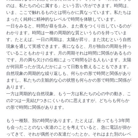
のは、私たちの心に属する」という言い方ができます。時間は、
いま、ここで触れるものとは明らかに異なっています。私たちは
まったく純粋に精神的なレベルで時間を体験しています。
一日をみると、時間が昼を生み、また夜をつくり出しているのが
わかります。時間は一種の周期的な質というものを持っていま
す。たとえば、一日の周期は、太陽が昇り、また沈むという自然
現象を通して実感できます。夜になると、月が独自の周期を持っ
ていることもわかります。月の周期それは時間に関係があるもの
です。月の満ち欠けの位相によって時間を計る人もいます。太陽
が何回昇ったか沈んだかによって日数を数えることもできます。
自然現象の周期的な繰り返しも、何らかの形で時間と関係があり
ますし、私たちの主観的な心の状態も何らかの形で時間に関係が
あります。
一方は周期的な自然現象、もう一方は私たちの心の中の動き、こ
の2つは一見結びつきにくいものに思えますが、どちらも何らか
の形で時間に関係があります。
もう一種類、別の時間があります。たとえば、座ってもう3年間
も会ったことのない友達のことを考えていると、急に電話が掛か
ってきて、それが偶然その友達だったとか。それはまた別のレベ